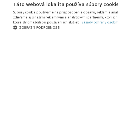
KONTAKTNÝ FORMULÁR
Táto webová lokalita používa súbory cookie
ČLÁNKY
Súbory cookie používame na prispôsobenie obsahu, reklám a analý
SÉRIE
zdieľame aj s našimi reklamnými a analytickými partnermi, ktorí ic
ktoré zhromaždili pri používaní ich služieb.
Zásady ochrany osobn
TÉMY
ZOBRAZIŤ PODROBNOSTI
PODCASTY
AUTORI
AKTUÁLNE: COVID-19
BIBLIA A TEOLÓGIA
CIRKEV A SLUŽBA
KRESŤANSKÝ ŽIVOT
ZAKLADANIE ZBOROV
KNIHY
UDALOSTI