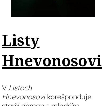
Listy
Hnevonosovi
V
Listoch
Hnevonosovi
korešponduje
starší démon s mladším