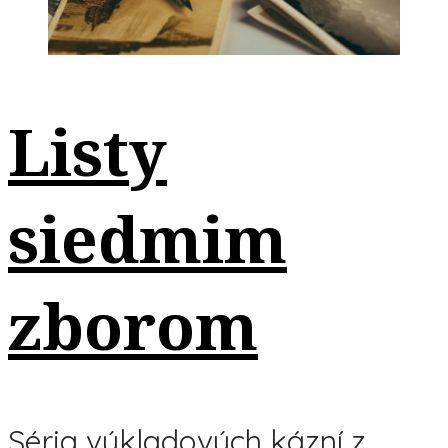
Listy
siedmim
zborom
Séria výkladových kázní z