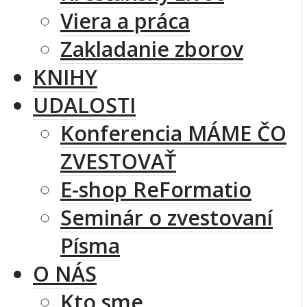
Viera a práca
Zakladanie zborov
KNIHY
UDALOSTI
Konferencia MÁME ČO
ZVESTOVAŤ
E-shop ReFormatio
Seminár o zvestovaní
Písma
O NÁS
Kto sme