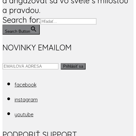
a angažovať sa vo svete s milosťou
a pravdou.
Search for:
Search Button
NOVINKY EMAILOM
Prihlásiť sa
facebook
instagram
youtube
PODPORIŤ
SUPPORT