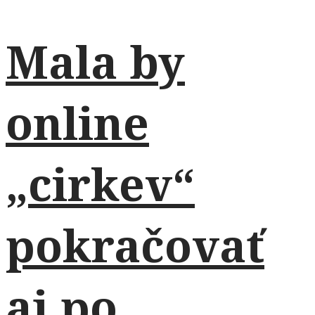
Mala by
online
„cirkev“
pokračovať
aj po