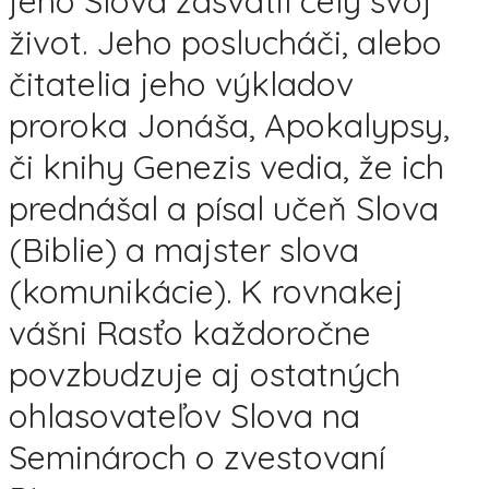
jeho Slova zasvätil celý svoj
život. Jeho poslucháči, alebo
čitatelia jeho výkladov
proroka Jonáša, Apokalypsy,
či knihy Genezis vedia, že ich
prednášal a písal učeň Slova
(Biblie) a majster slova
(komunikácie). K rovnakej
vášni Rasťo každoročne
povzbudzuje aj ostatných
ohlasovateľov Slova na
Seminároch o zvestovaní