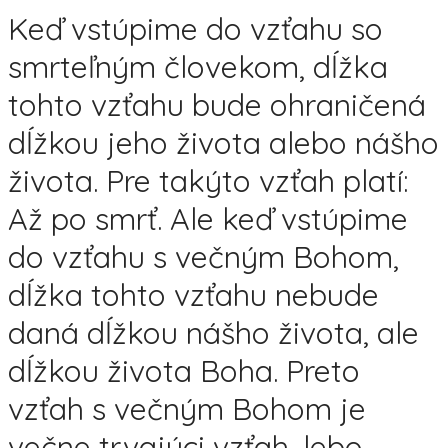
Keď vstúpime do vzťahu so
smrteľným človekom, dĺžka
tohto vzťahu bude ohraničená
dĺžkou jeho života alebo nášho
života. Pre takýto vzťah platí:
Až po smrť. Ale keď vstúpime
do vzťahu s večným Bohom,
dĺžka tohto vzťahu nebude
daná dĺžkou nášho života, ale
dĺžkou života Boha. Preto
vzťah s večným Bohom je
večne trvajúci vzťah, lebo