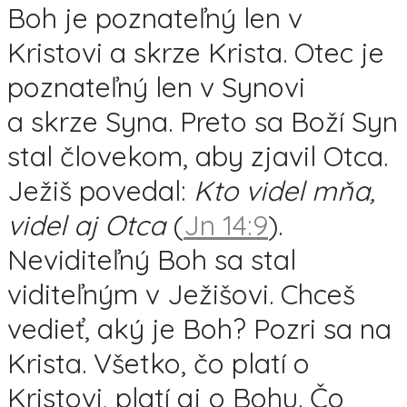
Boh je poznateľný len v
Kristovi a skrze Krista. Otec je
poznateľný len v Synovi
a skrze Syna. Preto sa Boží Syn
stal človekom, aby zjavil Otca.
Ježiš povedal:
Kto videl mňa,
videl aj Otca
(
Jn 14:9
).
Neviditeľný Boh sa stal
viditeľným v Ježišovi. Chceš
vedieť, aký je Boh? Pozri sa na
Krista. Všetko, čo platí o
Kristovi, platí aj o Bohu. Čo