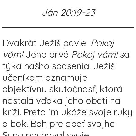
Ján 20:19-23
Dvakrát Ježiš povie:
Pokoj
vám!
Jeho prvé
Pokoj vám!
sa
týka nášho spasenia. Ježiš
učeníkom oznamuje
objektívnu skutočnosť, ktorá
nastala vďaka jeho obeti na
kríži. Preto im ukáže svoje ruky
a bok. Boh pre obeť svojho
Syna pochoval svoje