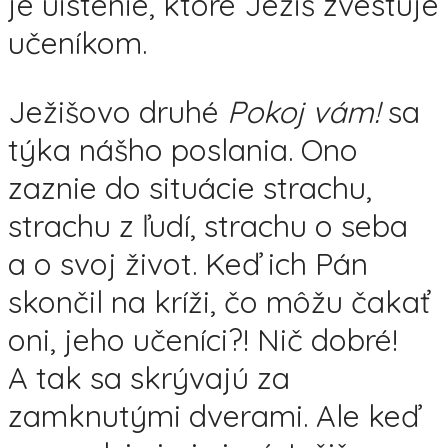
je uistenie, ktoré Ježiš zvestuje
učeníkom.
Ježišovo druhé
Pokoj vám!
sa
týka nášho poslania. Ono
zaznie do situácie strachu,
strachu z ľudí, strachu o seba
a o svoj život. Keď ich Pán
skončil na kríži, čo môžu čakať
oni, jeho učeníci?! Nič dobré!
A tak sa skrývajú za
zamknutými dverami. Ale keď