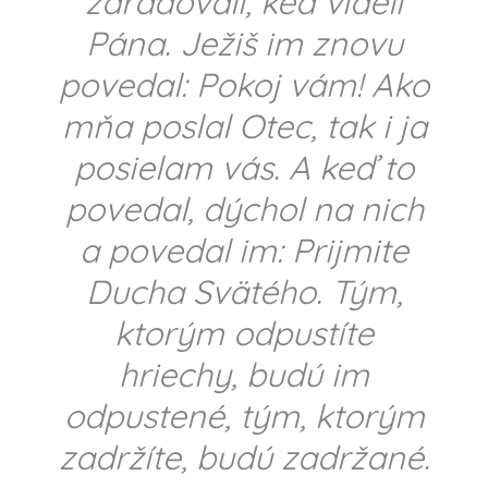
zaradovali, keď videli
Pána. Ježiš im znovu
povedal: Pokoj vám!
Ako
mňa poslal Otec, tak i ja
posielam vás. A keď to
povedal, dýchol na nich
a povedal im: Prijmite
Ducha Svätého. Tým,
ktorým odpustíte
hriechy, budú im
odpustené, tým, ktorým
zadržíte, budú zadržané.