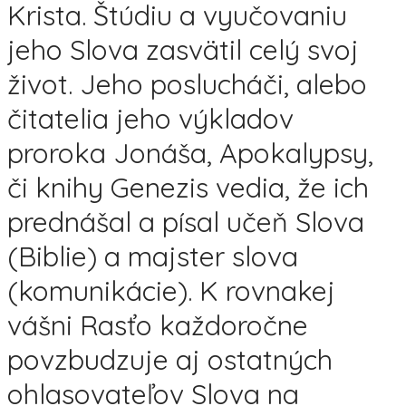
Krista. Štúdiu a vyučovaniu
jeho Slova zasvätil celý svoj
život. Jeho poslucháči, alebo
čitatelia jeho výkladov
proroka Jonáša, Apokalypsy,
či knihy Genezis vedia, že ich
prednášal a písal učeň Slova
(Biblie) a majster slova
(komunikácie). K rovnakej
vášni Rasťo každoročne
povzbudzuje aj ostatných
ohlasovateľov Slova na