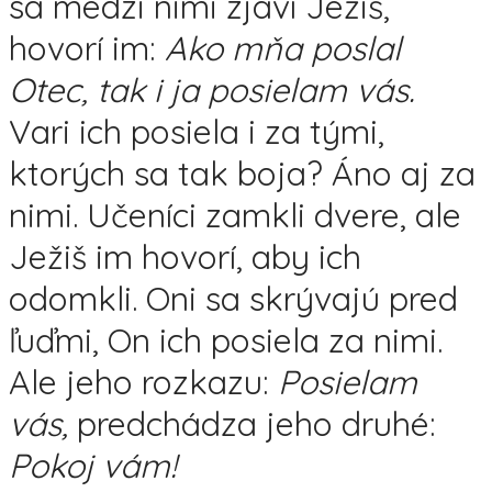
sa medzi nimi zjaví Ježiš,
hovorí im:
Ako mňa poslal
Otec, tak i ja posielam vás.
Vari ich posiela i za tými,
ktorých sa tak boja? Áno aj za
nimi. Učeníci zamkli dvere, ale
Ježiš im hovorí, aby ich
odomkli. Oni sa skrývajú pred
ľuďmi, On ich posiela za nimi.
Ale jeho rozkazu:
Posielam
vás,
predchádza jeho druhé:
Pokoj vám!