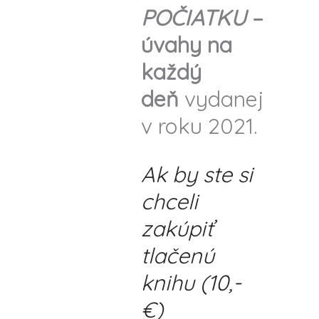
POČIATKU
–
úvahy na
každý
deň
vydanej
v roku 2021.
Ak by ste si
chceli
zakúpiť
tlačenú
knihu (10,-
€)