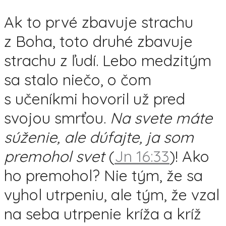
Ak to prvé zbavuje strachu
z Boha, toto druhé zbavuje
strachu z ľudí. Lebo medzitým
sa stalo niečo, o čom
s učeníkmi hovoril už pred
svojou smrťou.
Na svete máte
súženie, ale dúfajte, ja som
premohol svet
(
Jn 16:33
)! Ako
ho premohol? Nie tým, že sa
vyhol utrpeniu, ale tým, že vzal
na seba utrpenie kríža a kríž