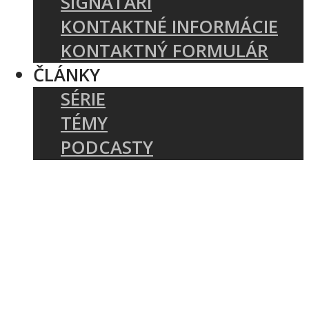
SIGNATÁRI
KONTAKTNÉ INFORMÁCIE
KONTAKTNÝ FORMULÁR
ČLÁNKY
SÉRIE
TÉMY
PODCASTY
AUTORI
AKTUÁLNE: COVID-19
BIBLIA A TEOLÓGIA
CIRKEV A SLUŽBA
KRESŤANSKÝ ŽIVOT
ZAKLADANIE ZBOROV