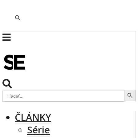
🇬🇧
Search Button
Search
for:
ČLÁNKY
Série