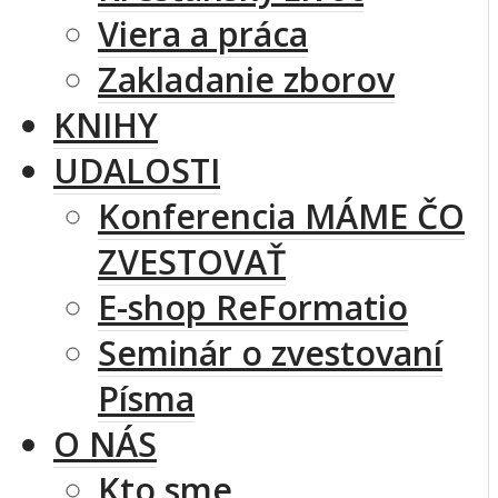
Viera a práca
Zakladanie zborov
KNIHY
UDALOSTI
Konferencia MÁME ČO
ZVESTOVAŤ
E-shop ReFormatio
Seminár o zvestovaní
Písma
O NÁS
Kto sme