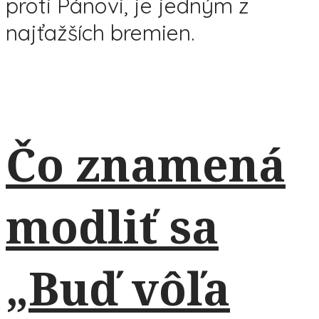
proti Pánovi, je jedným z
najťažších bremien.
Čo znamená
modliť sa
„Buď vôľa