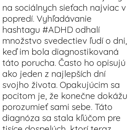
na sociálnych sieťach najviac v
popredí. Vyhľadávanie
hashtagu #ADHD odhalí
množstvo svedectiev ľudí o dni,
keď im bola diagnostikovaná
táto porucha. Často ho opisujú
ako jeden z najlepších dní
svojho života. Opakujúcim sa
pocitom je, že konečne dokážu
porozumieť sami sebe. Táto
diagnóza sa stala kľúčom pre
tisíce dospelých, ktorí teraz