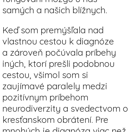
samých a našich blížnych.
Keď som premýšľala nad
vlastnou cestou k diagnóze
a zároveň počúvala príbehy
iných, ktorí prešli podobnou
cestou, všimol som si
zaujímavé paralely medzi
pozitívnym príbehom
neurodiverzity a svedectvom o
kresťanskom obrátení. Pre
mnohých je diagnóza viac než