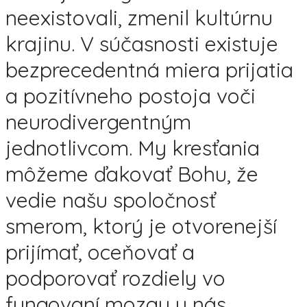
neexistovali, zmenil kultúrnu
krajinu. V súčasnosti existuje
bezprecedentná miera prijatia
a pozitívneho postoja voči
neurodivergentným
jednotlivcom. My kresťania
môžeme ďakovať Bohu, že
vedie našu spoločnosť
smerom, ktorý je otvorenejší
prijímať, oceňovať a
podporovať rozdiely vo
fungovaní mozgu u nás