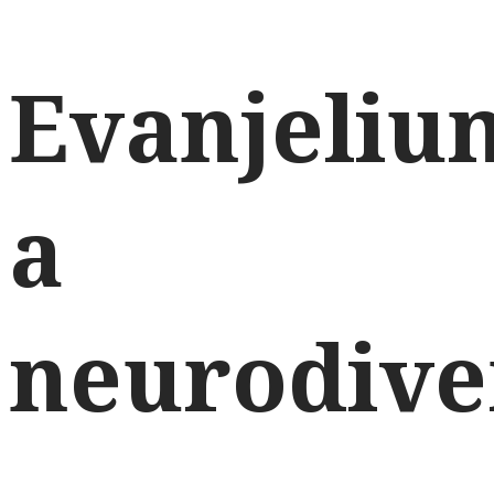
Evanjeliu
a
neurodive