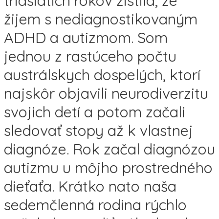
tridsiatich rokov zistila, že
žijem s nediagnostikovaným
ADHD a autizmom. Som
jednou z rastúceho počtu
austrálskych dospelých, ktorí
najskôr objavili neurodiverzitu
svojich detí a potom začali
sledovať stopy až k vlastnej
diagnóze. Rok začal diagnózou
autizmu u môjho prostredného
dieťaťa. Krátko nato naša
sedemčlenná rodina rýchlo