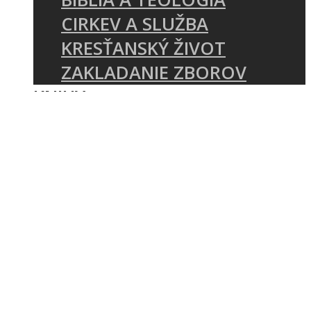
CIRKEV A SLUŽBA
KRESŤANSKÝ ŽIVOT
ZAKLADANIE ZBOROV
KNIHY
UDALOSTI
KONFERENCIA MÁME ČO
ZVESTOVAŤ
E-SHOP REFORMATIO
SEMINÁR O ZVESTOVANÍ
PÍSMA
O NÁS
KTO SME