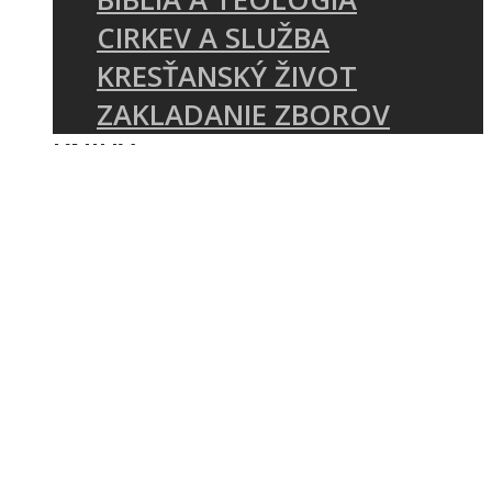
CIRKEV A SLUŽBA
KRESŤANSKÝ ŽIVOT
ZAKLADANIE ZBOROV
KNIHY
UDALOSTI
KONFERENCIA MÁME ČO
ZVESTOVAŤ
E-SHOP REFORMATIO
SEMINÁR O ZVESTOVANÍ
PÍSMA
O NÁS
KTO SME