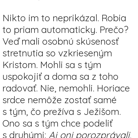
Nikto im to neprikázal. Robia
to priam automaticky. Prečo?
Veď mali osobnú skúsenosť
stretnutia so vzkrieseným
Kristom. Mohli sa s tým
uspokojiť a doma sa z toho
radovať. Nie, nemohli. Horiace
srdce nemôže zostať samé
s tým, čo prežíva s Ježišom.
Ono sa s tým chce podeliť
s druhými:
Aj oni porozprávali,