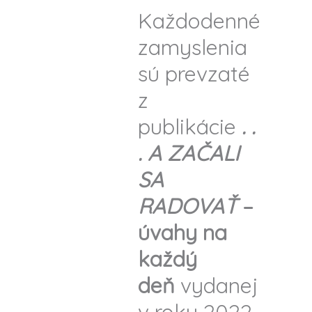
Každodenné
zamyslenia
sú prevzaté
z
publikácie
. .
. A ZAČALI
SA
RADOVAŤ
–
úvahy na
každý
deň
vydanej