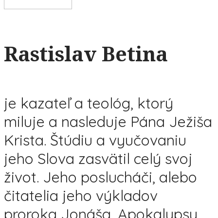
Rastislav Betina
je kazateľ a teológ, ktorý
miluje a nasleduje Pána Ježiša
Krista. Štúdiu a vyučovaniu
jeho Slova zasvätil celý svoj
život. Jeho poslucháči, alebo
čitatelia jeho výkladov
proroka Jonáša, Apokalypsy,