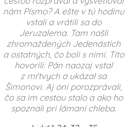
cestou rozprával a vysvetľoval
nám Písmo? A ešte v tú hodinu
vstali a vrátili sa do
Jeruzalema. Tam našli
zhromaždených Jedenástich
a ostatných, čo boli s nimi. Títo
hovorili: Pán naozaj vstal
z mŕtvych a ukázal sa
Šimonovi. Aj oni porozprávali,
čo sa im cestou stalo a ako ho
spoznali pri lámaní chleba.