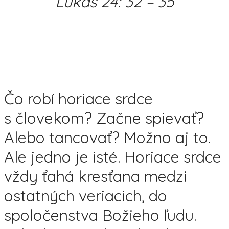
Lukáš 24: 32 – 35
Čo robí horiace srdce
s človekom? Začne spievať?
Alebo tancovať? Možno aj to.
Ale jedno je isté. Horiace srdce
vždy ťahá kresťana medzi
ostatných veriacich, do
spoločenstva Božieho ľudu.