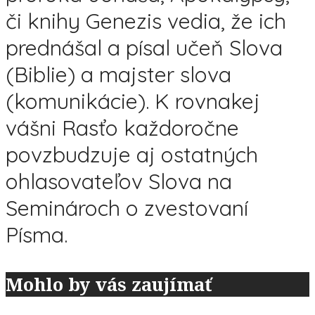
či knihy Genezis vedia, že ich
prednášal a písal učeň Slova
(Biblie) a majster slova
(komunikácie). K rovnakej
vášni Rasťo každoročne
povzbudzuje aj ostatných
ohlasovateľov Slova na
Seminároch o zvestovaní
Písma.
Mohlo by vás zaujímať