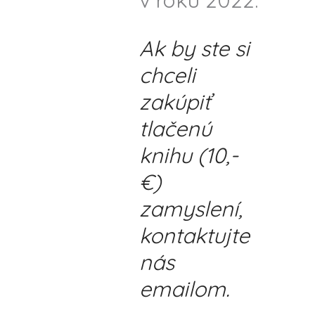
v roku 2022.
Ak by ste si
chceli
zakúpiť
tlačenú
knihu (10,-
€)
zamyslení,
kontaktujte
nás
emailom.