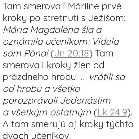
Tam smerovali Máriine prvé
kroky po stretnutí s Ježišom:
Mária Magdaléna šla a
oznámila učeníkom: Videla
som Pána!
(
Jn 20:18
) Tam
smerovali kroky žien od
prázdneho hrobu: …
vrátili sa
od hrobu a všetko
porozprávali Jedenástim
a všetkým ostatným
(
Lk 24:9
).
A tam smerujú aj kroky týchto
dvoch učeníkov.