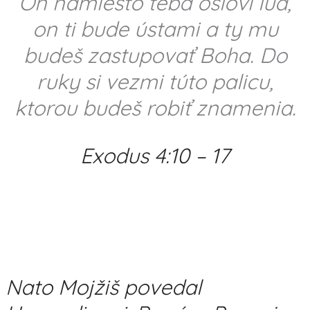
On namiesto teba osloví ľud,
on ti bude ústami a ty mu
budeš zastupovať Boha. Do
ruky si vezmi túto palicu,
ktorou budeš robiť znamenia.
Exodus 4:10 – 17
Nato Mojžiš povedal