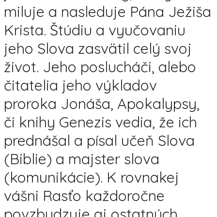
miluje a nasleduje Pána Ježiša
Krista. Štúdiu a vyučovaniu
jeho Slova zasvätil celý svoj
život. Jeho poslucháči, alebo
čitatelia jeho výkladov
proroka Jonáša, Apokalypsy,
či knihy Genezis vedia, že ich
prednášal a písal učeň Slova
(Biblie) a majster slova
(komunikácie). K rovnakej
vášni Rasťo každoročne
povzbudzuje aj ostatných