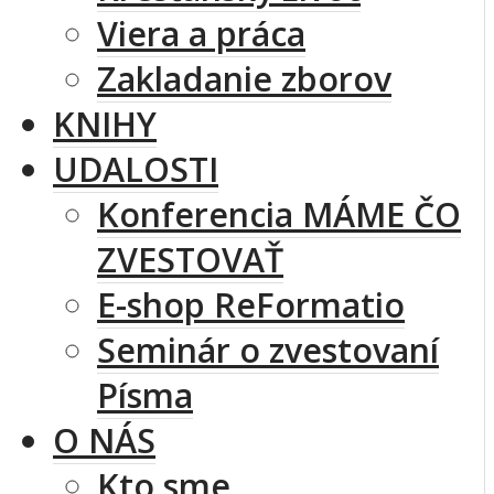
Viera a práca
Zakladanie zborov
KNIHY
UDALOSTI
Konferencia MÁME ČO
ZVESTOVAŤ
E-shop ReFormatio
Seminár o zvestovaní
Písma
O NÁS
Kto sme