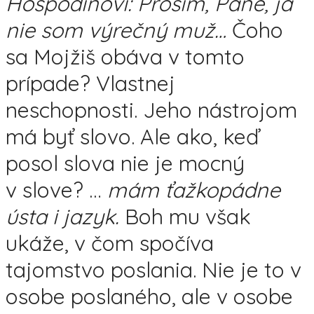
Hospodinovi: Prosím, Pane, ja
nie som výrečný muž…
Čoho
sa Mojžiš obáva v tomto
prípade? Vlastnej
neschopnosti. Jeho nástrojom
má byť slovo. Ale ako, keď
posol slova nie je mocný
v slove? …
mám ťažkopádne
ústa i jazyk.
Boh mu však
ukáže, v čom spočíva
tajomstvo poslania. Nie je to v
osobe poslaného, ale v osobe