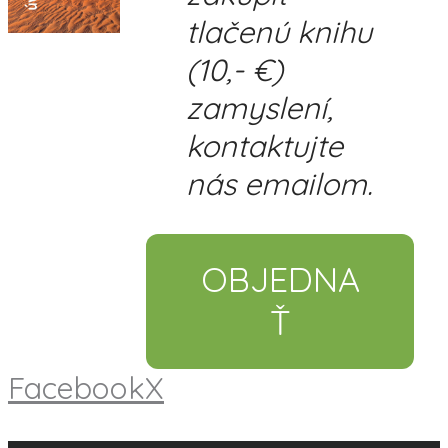
tlačenú knihu
(10,- €)
zamyslení,
kontaktujte
nás emailom.
OBJEDNA
Ť
Facebook
X