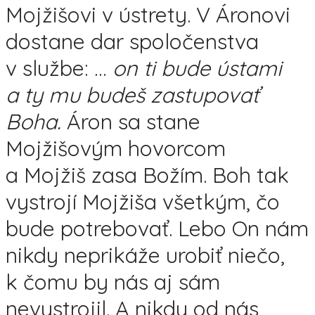
Mojžišovi v ústrety. V Áronovi
dostane dar spoločenstva
v službe: …
on ti bude ústami
a ty mu budeš zastupovať
Boha.
Áron sa stane
Mojžišovým hovorcom
a Mojžiš zasa Božím. Boh tak
vystrojí Mojžiša všetkým, čo
bude potrebovať. Lebo On nám
nikdy neprikáže urobiť niečo,
k čomu by nás aj sám
nevystrojil. A nikdy od nás