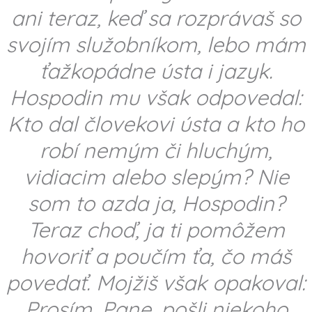
ani teraz, keď sa rozprávaš so
svojím služobníkom, lebo mám
ťažkopádne ústa i jazyk.
Hospodin mu však odpovedal:
Kto dal človekovi ústa a kto ho
robí nemým či hluchým,
vidiacim alebo slepým? Nie
som to azda ja, Hospodin?
Teraz choď, ja ti pomôžem
hovoriť a poučím ťa, čo máš
povedať. Mojžiš však opakoval:
Prosím, Pane, pošli niekoho