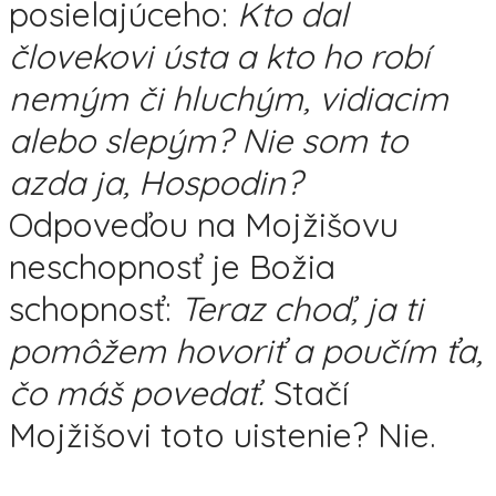
posielajúceho:
Kto dal
človekovi ústa a kto ho robí
nemým či hluchým, vidiacim
alebo slepým? Nie som to
azda ja, Hospodin?
Odpoveďou na Mojžišovu
neschopnosť je Božia
schopnosť:
Teraz choď, ja ti
pomôžem hovoriť a poučím ťa,
čo máš povedať.
Stačí
Mojžišovi toto uistenie? Nie.