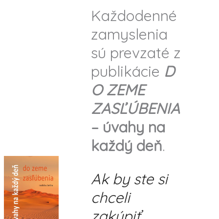
Každodenné
zamyslenia
sú prevzaté z
publikácie
D
O ZEME
ZASĽÚBENIA
– úvahy na
každý deň
.
Ak by ste si
chceli
zakúpiť