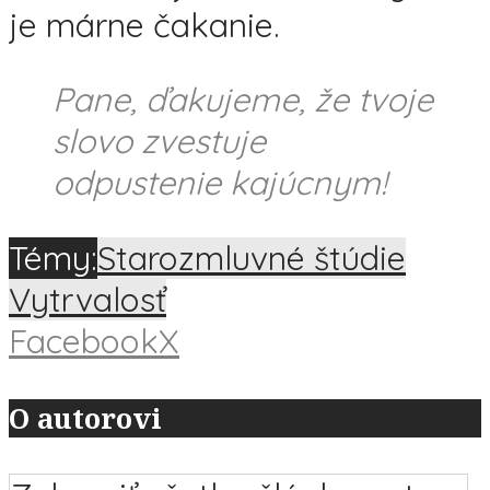
je márne čakanie.
Pane, ďakujeme, že tvoje
slovo zvestuje
odpustenie kajúcnym!
Témy:
Starozmluvné štúdie
Vytrvalosť
Facebook
X
O autorovi