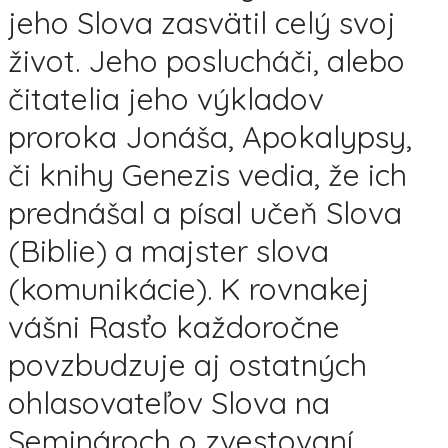
jeho Slova zasvätil celý svoj
život. Jeho poslucháči, alebo
čitatelia jeho výkladov
proroka Jonáša, Apokalypsy,
či knihy Genezis vedia, že ich
prednášal a písal učeň Slova
(Biblie) a majster slova
(komunikácie). K rovnakej
vášni Rasťo každoročne
povzbudzuje aj ostatných
ohlasovateľov Slova na
Seminároch o zvestovaní