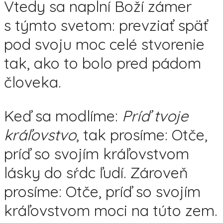
Vtedy sa naplní Boží zámer
s týmto svetom: prevziať späť
pod svoju moc celé stvorenie
tak, ako to bolo pred pádom
človeka.
Keď sa modlíme:
Príď tvoje
kráľovstvo
, tak prosíme: Otče,
príď so svojím kráľovstvom
lásky do sŕdc ľudí. Zároveň
prosíme: Otče, príď so svojím
kráľovstvom moci na túto zem.