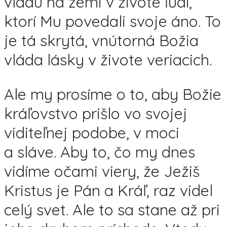
vládu na zemi v živote ľudí,
ktorí Mu povedali svoje áno. To
je tá skrytá, vnútorná Božia
vláda lásky v živote veriacich.
Ale my prosíme o to, aby Božie
kráľovstvo prišlo vo svojej
viditeľnej podobe, v moci
a sláve. Aby to, čo my dnes
vidíme očami viery, že Ježiš
Kristus je Pán a Kráľ, raz videl
celý svet. Ale to sa stane až pri