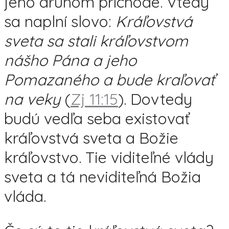
jeho druhom príchode. Vtedy
sa naplní slovo:
Kráľovstvá
sveta sa stali kráľovstvom
nášho Pána a jeho
Pomazaného a bude kraľovať
na veky
(
Zj 11:15
). Dovtedy
budú vedľa seba existovať
kráľovstvá sveta a Božie
kráľovstvo. Tie viditeľné vlády
sveta a tá neviditeľná Božia
vláda.