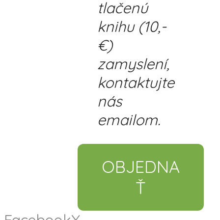
tlačenú
knihu (10,-
€)
zamyslení,
kontaktujte
nás
emailom.
OBJEDNA
Ť
Facebook
X