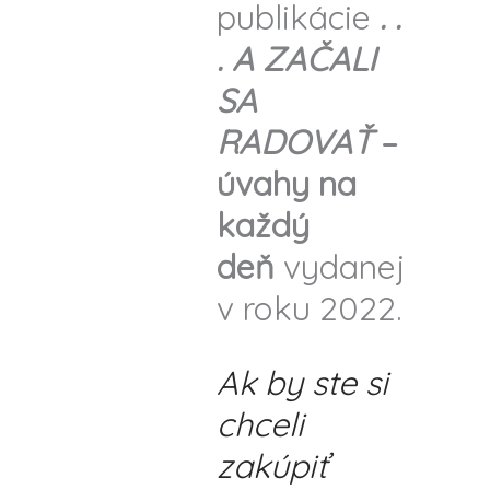
publikácie
. .
. A ZAČALI
SA
RADOVAŤ
–
úvahy na
každý
deň
vydanej
v roku 2022.
Ak by ste si
chceli
zakúpiť