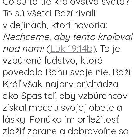
Čo sú to tie kráľovstvá sveta?
To sú všetci Boží rivali
v dejinách, ktorí hovoria:
Nechceme, aby tento kraľoval
nad nami
(
Luk 19:14b
). To je
vzbúrené ľudstvo, ktoré
povedalo Bohu svoje nie. Boží
Kráľ však najprv prichádza
ako Spasiteľ, aby vzbúrencov
získal mocou svojej obete a
lásky. Ponúka im príležitosť
zložiť zbrane a dobrovoľne sa