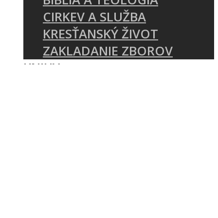
CIRKEV A SLUŽBA
KRESŤANSKÝ ŽIVOT
ZAKLADANIE ZBOROV
KNIHY
UDALOSTI
KONFERENCIA MÁME ČO
ZVESTOVAŤ
E-SHOP REFORMATIO
SEMINÁR O ZVESTOVANÍ
PÍSMA
O NÁS
KTO SME