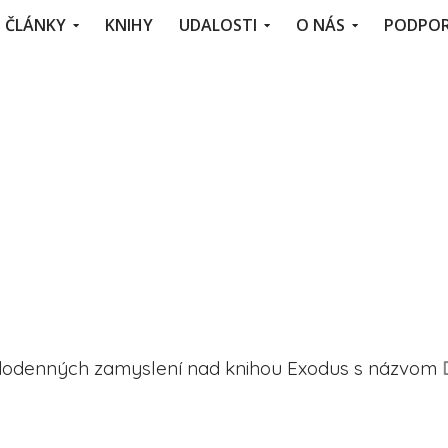
ČLÁNKY
KNIHY
UDALOSTI
O NÁS
PODPOR
aždodenných zamyslení nad knihou Exodus s názvom