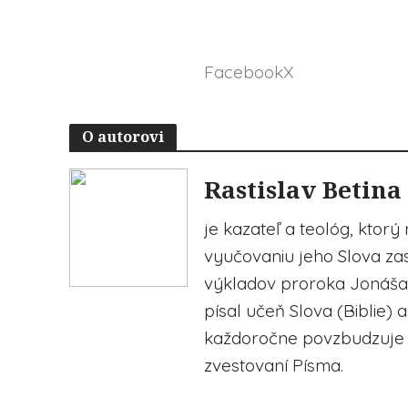
Facebook
X
O autorovi
Rastislav Betina
je kazateľ a teológ, ktorý
vyučovaniu jeho Slova zasv
výkladov proroka Jonáša, 
písal učeň Slova (Biblie) 
každoročne povzbudzuje 
zvestovaní Písma.