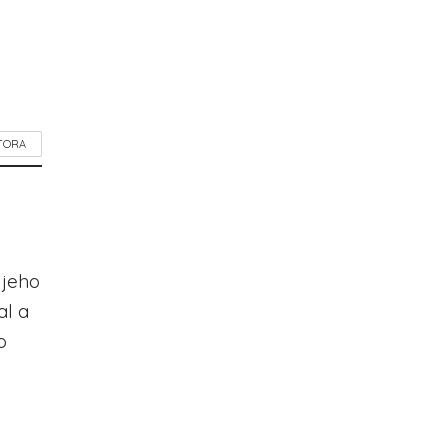
TORA
 jeho
al a
o