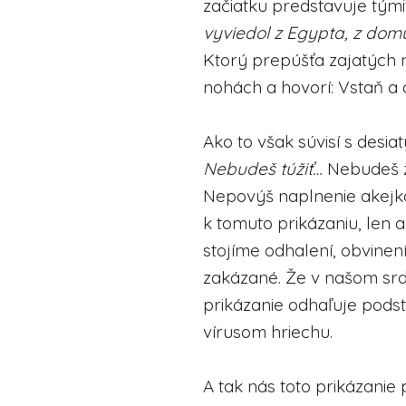
začiatku predstavuje tými
vyviedol z Egypta, z domu
Ktorý prepúšťa zajatých 
nohách a hovorí: Vstaň a 
Ako to však súvisí s desi
Nebudeš túžiť…
Nebudeš ži
Nepovýš naplnenie akejk
k tomuto prikázaniu, len 
stojíme odhalení, obvinen
zakázané. Že v našom srdc
prikázanie odhaľuje pods
vírusom hriechu.
A tak nás toto prikázanie