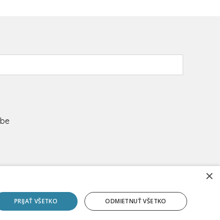
ube
×
OOKIES
vo evanjelia.
PRIJAŤ VŠETKO
ODMIETNUŤ VŠETKO