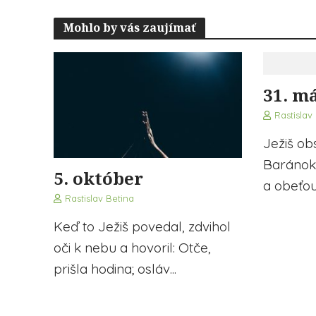
Mohlo by vás zaujímať
31. má
Rastislav
Ježiš ob
Baránok,
5. október
a obeťou
Rastislav Betina
Keď to Ježiš povedal, zdvihol
oči k nebu a hovoril: Otče,
prišla hodina; osláv...