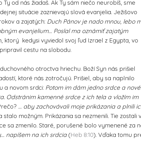
o Ty od nás žiadaš. Ak Ty sám niečo neurobíš, sme
dejnej situácie zaznievajú slová evanjelia. Ježišovo
okov a zajatých:
Duch Pánov je nado mnou, lebo 
bným evanjelium… Poslal ma oznámiť zajatým
en, ktorý kedysi vyviedol svoj ľud Izrael z Egypta, vo
pripravil cestu na slobodu.
 duchovného otroctva hriechu. Boží Syn nás prišiel
adostí, ktoré nás zotročujú. Prišiel, aby sa naplnilo
 a novom srdci:
Potom im dám jedno srdce a nov
ra. Odstránim kamenné srdce z ich tela a vložím im
Prečo?
… aby zachovávali moje prikázania a plnili i
 stalo možným. Prikázania sa nezmenili. Tie zostali 
srdce sa zmenilo. Staré, porušené bolo vymenené za n
… napíšem na ich srdcia
(
Heb 8:10
). Vďaka tomu pr