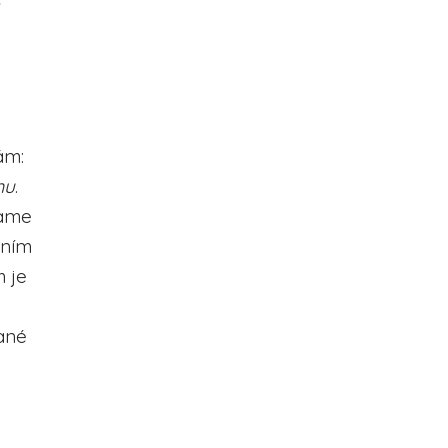
a
ám:
mu
.
zame
 ním
m je
vané