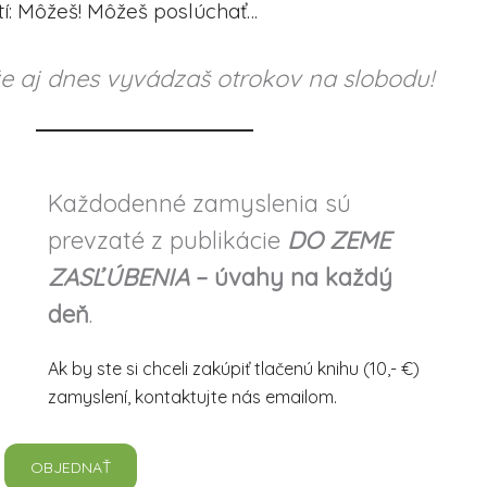
atí: Môžeš! Môžeš poslúchať…
e aj dnes vyvádzaš otrokov na slobodu!
Každodenné zamyslenia sú
prevzaté z publikácie
DO ZEME
ZASĽÚBENIA
– úvahy na každý
deň
.
Ak by ste si chceli zakúpiť tlačenú knihu (10,- €)
zamyslení, kontaktujte nás emailom.
OBJEDNAŤ