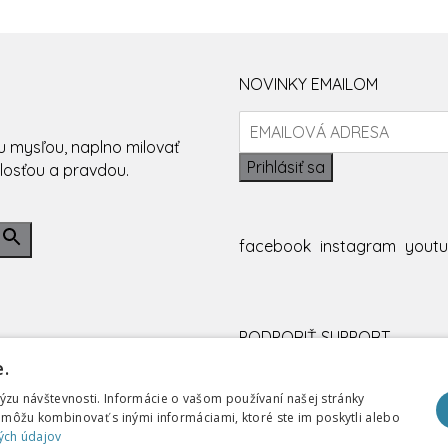
NOVINKY EMAILOM
 mysľou, naplno milovať
Prihlásiť sa
losťou a pravdou.
facebook
instagram
yout
PODPORIŤ
SUPPORT
OCHRANA OSOBNÝCH ÚDAJOV
C
.
Copyright ©
2026 Spoločenst
zu návštevnosti. Informácie o vašom používaní našej stránky
Všetky práva vyhradené.
h môžu kombinovať s inými informáciami, ktoré ste im poskytli alebo
info[at]se.sk
ých údajov