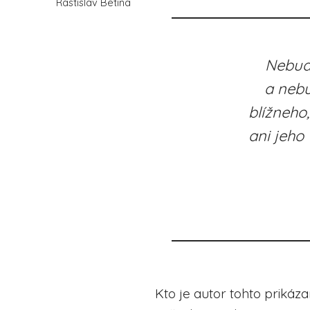
Rastislav Betina
Nebude
a nebu
blížneho,
ani jeho 
Kto je autor tohto prikáz