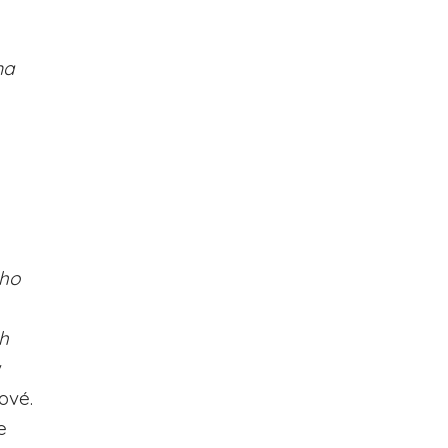
ma
ého
ch
v
ové.
e