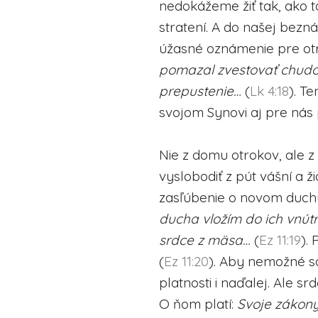
nedokážeme žiť tak, ako t
stratení. A do našej bezná
úžasné oznámenie pre otr
pomazal zvestovať chudo
prepustenie…
(
Lk 4:18
). T
svojom Synovi aj pre nás 
Nie z domu otrokov, ale z
vyslobodiť z pút vášní a ži
zasľúbenie o novom duchu
ducha vložím do ich vnút
srdce z mäsa…
(
Ez 11:19
).
(
Ez 11:20
). Aby nemožné sa
platnosti i naďalej. Ale 
O ňom platí:
Svoje zákony