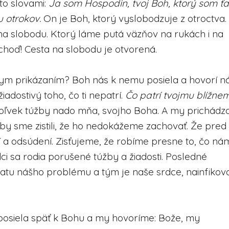
to slovami:
Ja som Hospodin, tvoj Boh, ktorý som ť
 otrokov.
On je Boh, ktorý vyslobodzuje z otroctva.
na slobodu. Ktorý láme putá väzňov na rukách i na
choď! Cesta na slobodu je otvorená.
atym prikázaním? Boh nás k nemu posiela a hovorí n
adostivý toho, čo ti nepatrí.
Čo
patrí tvojmu blížne
oľvek túžby nado mňa, svojho Boha. A my prichád
aby sme zistili, že ho nedokážeme zachovať. Že pred
í a odsúdení. Zisťujeme, že robíme presne to, čo ná
i sa rodia porušené túžby a žiadosti. Posledné
tatu nášho problému a tým je naše srdce, nainfiko
 posiela späť k Bohu a my hovoríme: Bože, my