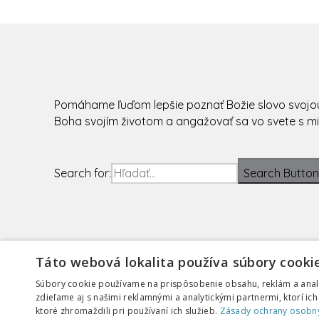
Pomáhame ľuďom lepšie poznať Božie slovo svojou
Boha svojím životom a angažovať sa vo svete s mi
Search for:
Search Button
Táto webová lokalita používa súbory cookie
Súbory cookie používame na prispôsobenie obsahu, reklám a analý
zdieľame aj s našimi reklamnými a analytickými partnermi, ktorí ic
ktoré zhromaždili pri používaní ich služieb.
Zásady ochrany osobn