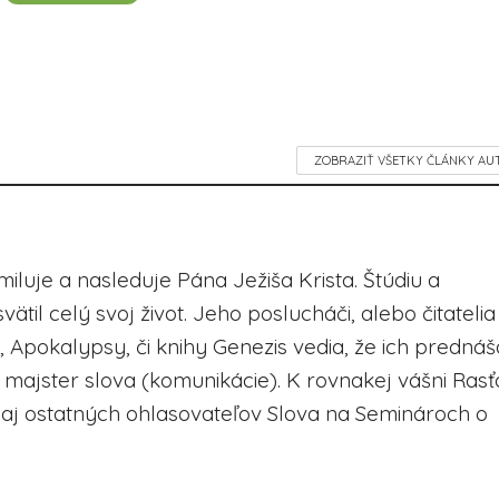
ZOBRAZIŤ VŠETKY ČLÁNKY AU
 miluje a nasleduje Pána Ježiša Krista. Štúdiu a
ätil celý svoj život. Jeho poslucháči, alebo čitatelia
Apokalypsy, či knihy Genezis vedia, že ich prednáš
a majster slova (komunikácie). K rovnakej vášni Rasť
aj ostatných ohlasovateľov Slova na Seminároch o