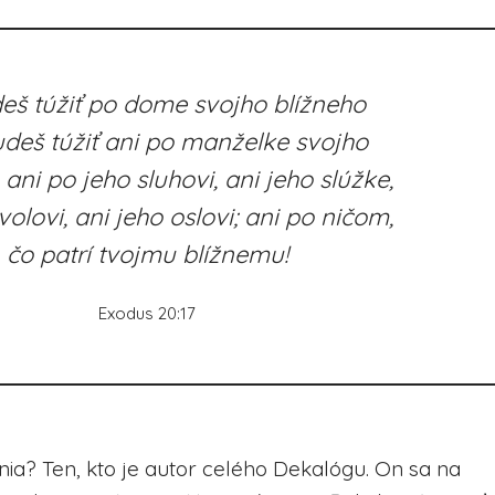
š túžiť po dome svojho blížneho
deš túžiť ani po manželke svojho
 ani po jeho sluhovi, ani jeho slúžke,
volovi, ani jeho oslovi; ani po ničom,
čo patrí tvojmu blížnemu!
Exodus 20:17
ania? Ten, kto je autor celého Dekalógu. On sa na