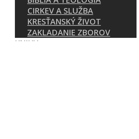
CIRKEV A SLUŽBA
KRESŤANSKÝ ŽIVOT
ZAKLADANIE ZBOROV
KNIHY
UDALOSTI
KONFERENCIA MÁME ČO
ZVESTOVAŤ
E-SHOP REFORMATIO
SEMINÁR O ZVESTOVANÍ
PÍSMA
O NÁS
KTO SME