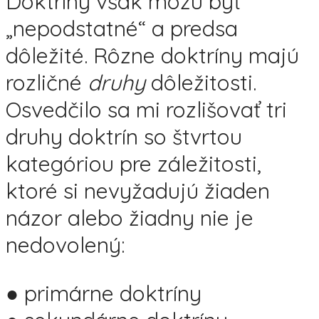
Doktríny však môžu byť
„nepodstatné“ a predsa
dôležité. Rôzne doktríny majú
rozličné
druhy
dôležitosti.
Osvedčilo sa mi rozlišovať tri
druhy doktrín so štvrtou
kategóriou pre záležitosti,
ktoré si nevyžadujú žiaden
názor alebo žiadny nie je
nedovolený:
● primárne doktríny