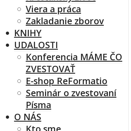
Viera a práca
Zakladanie zborov
KNIHY
UDALOSTI
Konferencia MÁME ČO
ZVESTOVAŤ
E-shop ReFormatio
Seminár o zvestovaní
Písma
O NÁS
Kto sme