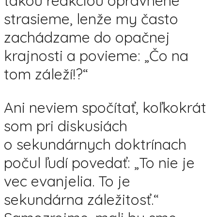
takou reakciou oprávnene
strasieme, lenže my často
zachádzame do opačnej
krajnosti a povieme: „Čo na
tom záleží!?“
Ani neviem spočítať, koľkokrát
som pri diskusiách
o sekundárnych doktrínach
počul ľudí povedať: „To nie je
vec evanjelia. To je
sekundárna záležitosť.“