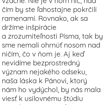
vzácne. Nie je v ňom nič, nad
čím by ste ľahostajne pokrčili
ramenami. Rovnako, ak sa
držíme inšpirácie
a zrozumiteľnosti Písma, tak by
sme nemali ohrnúť nosom nad
ničím, čo v ňom je. Aj keď
nevidíme bezprostredný
význam nejakého odseku,
naša láska k Pánovi, ktorý
nám ho vydýchol, by nás mala
viesť k usilovnému štúdiu