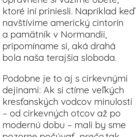
ktoré iní priniesli. Napríklad keď
navštívime americký cintorín
a pamätník v Normandii,
pripomíname si, aká drahá
bola naša terajšia sloboda.
Podobne je to aj s cirkevnými
dejinami: Ak si ctíme veľkých
kresťanských vodcov minulosti
– od cirkevných otcov až po
modernú dobu – mali by sme
pozorne počúvať,
prečo
tak