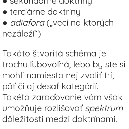
● sekundárne doktríny
● terciárne doktríny
●
adiafora
(„veci na ktorých
nezáleží“)
Takáto štvoritá schéma je
trochu ľubovoľná, lebo by ste si
mohli namiesto nej zvoliť tri,
päť či aj desať kategórií.
Takéto zaraďovanie vám však
umožňuje rozlišovať
spektrum
dôležitosti medzi doktrínami.