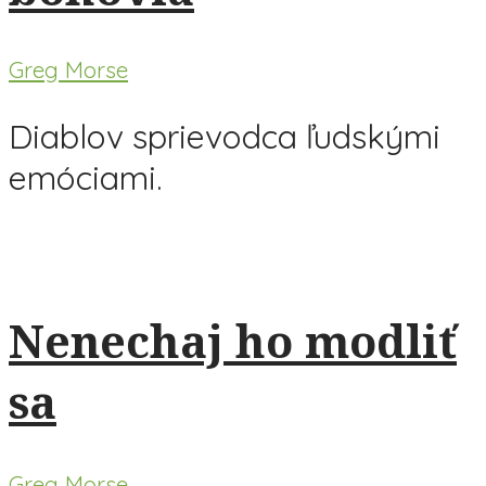
Greg Morse
Diablov sprievodca ľudskými
emóciami.
Nenechaj ho modliť
sa
Greg Morse