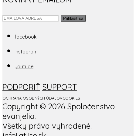
Prihlásiť sa
facebook
instagram
youtube
PODPORIŤ
SUPPORT
OCHRANA OSOBNÝCH ÚDAJOV
COOKIES
Copyright ©
2026 Spoločenstvo
evanjelia.
Všetky práva vyhradené.
info[at]se.sk