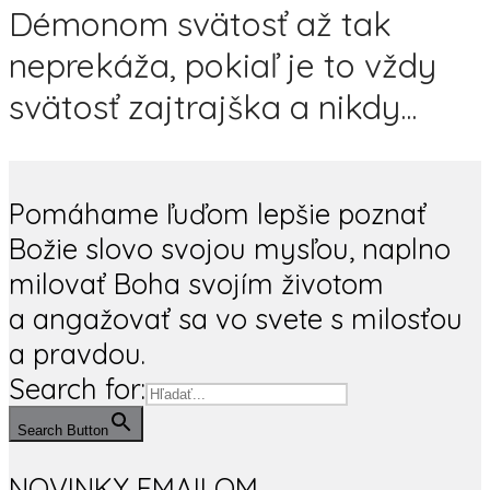
Démonom svätosť až tak
neprekáža, pokiaľ je to vždy
svätosť zajtrajška a nikdy...
Pomáhame ľuďom lepšie poznať
Božie slovo svojou mysľou, naplno
milovať Boha svojím životom
a angažovať sa vo svete s milosťou
a pravdou.
Search for:
Search Button
NOVINKY EMAILOM