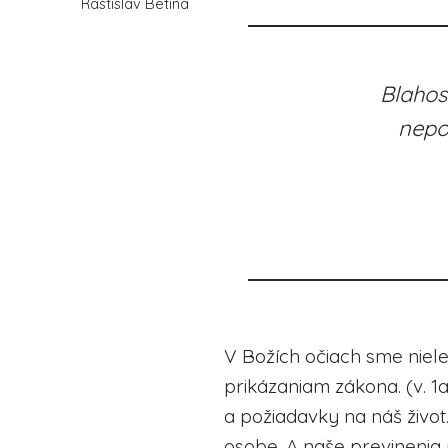
Rastislav Betina
Blahos
nepo
V Božích očiach sme nielen
prikázaniam zákona. (v. 1a
a požiadavky na náš život. 
osobe. A naše previnenia 