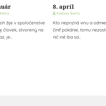
nuár
8. apríl
 Betina
Rastislav Betina
h žije v spoločenstve
Kto neprizná vinu a odmi
aj človek, stvorený na
činiť pokánie, tomu nezos
, je...
nič iné iba sa...