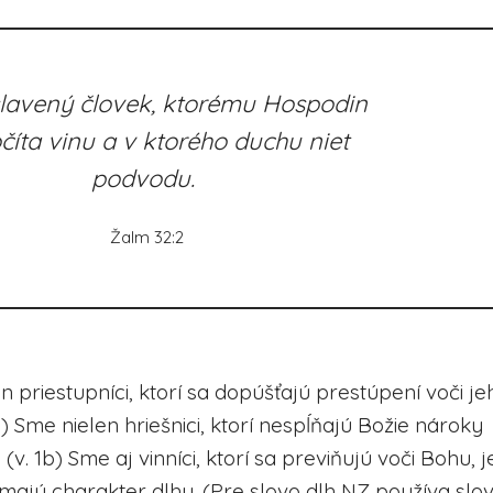
lavený človek, ktorému Hospodin
číta vinu a v ktorého duchu niet
podvodu.
Žalm 32:2
 priestupníci, ktorí sa dopúšťajú prestúpení voči je
) Sme nielen hriešnici, ktorí nespĺňajú Božie nároky
(v. 1b) Sme aj vinníci, ktorí sa previňujú voči Bohu, 
majú charakter dlhu. (Pre slovo dlh NZ používa slo