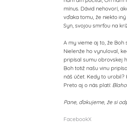
nám dlh počítal, On nám 
mínus. Dávid nehovorí, ak
vďaka tomu, že niekto iný 
Syn, svojou smrťou na kríž
A my vieme aj to, že Boh 
Nielenže ho vynuloval, k
pripísal sumu obrovskej h
Boh totiž našu vinu pripís
náš účet. Kedy to urobil? 
Preto aj o nás platí:
Blahos
Pane, ďakujeme, že si odp
Facebook
X