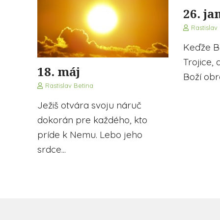
26. ja
Rastislav
Keďže Bo
Trojice, 
18. máj
Boží obraz
Rastislav Betina
Ježiš otvára svoju náruč
dokorán pre každého, kto
príde k Nemu. Lebo jeho
srdce...