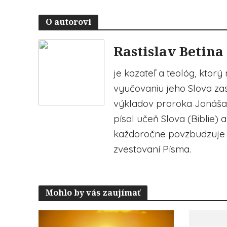
O autorovi
Rastislav Betina
je kazateľ a teológ, ktorý
vyučovaniu jeho Slova zasv
výkladov proroka Jonáša, 
písal učeň Slova (Biblie) 
každoročne povzbudzuje 
zvestovaní Písma.
Mohlo by vás zaujímať