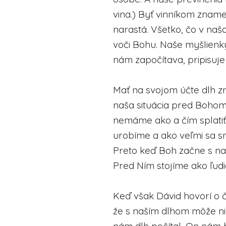
vina.) Byť vinníkom znam
narastá. Všetko, čo v naš
voči Bohu. Naše myšlienky,
nám započítava, pripisuje
Mať na svojom účte dlh z
naša situácia pred Bohom.
nemáme ako a čím splatiť 
urobíme a ako veľmi sa sn
Preto keď Boh začne s na
Pred Ním stojíme ako ľudia
Keď však Dávid hovorí o 
že s naším dlhom môže nie