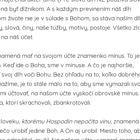
ená byť dlžníkom. A s každým previnením náš dlh
om živote nie je v súlade s Bohom, sa stáva naším 
 slová, činy, naše túžby, motívy, postoje. Všetko zl
 na náš účet.
namená mať na svojom účte znamienko mínus. To je
 Keď ide o Boha, sme v mínuse. A čo je najhoršie,
svoj dlh voči Bohu. Bez ohľadu na to, koľko dobréh
ažíme, je to stále málo na to, aby sme vymazali svoj
mi účtovať, na našom účte vyskočí obrovské mínus.
, ktorí skrachovali, zbankrotovali.
človeku,
ktorému Hospodin nepočíta vinu
, znamená 
čo urobiť jedine Boh. A On aj urobil. Miesto toho, a