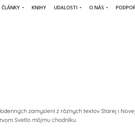
ČLÁNKY
KNIHY
UDALOSTI
O NÁS
PODPOR
dodenných zamyslení z rôznych textov Starej i Nove
ázvom
Svetlo môjmu chodníku.