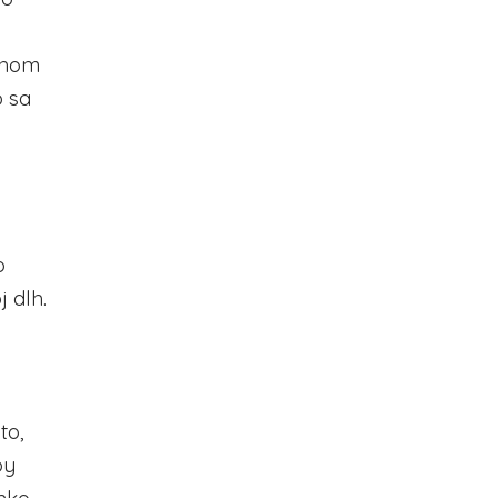
dlhom
o sa
o
 dlh.
to,
by