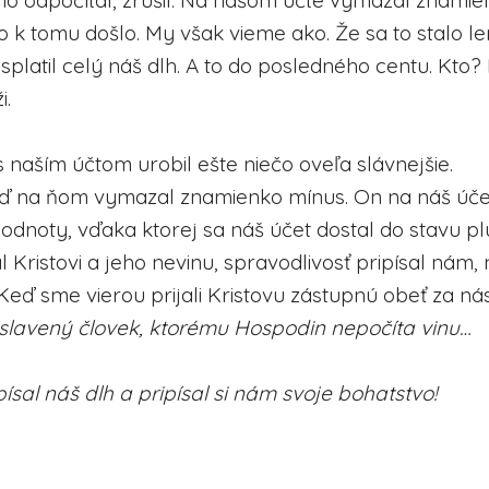
ho odpočítal, zrušil. Na našom účte vymazal znami
o k tomu došlo. My však vieme ako. Že sa to stalo le
splatil celý náš dlh. A to do posledného centu. Kto?
i.
s naším účtom urobil ešte niečo oveľa slávnejšie.
eď na ňom vymazal znamienko mínus. On na náš úče
odnoty, vďaka ktorej sa náš účet dostal do stavu pl
al Kristovi a jeho nevinu, spravodlivosť pripísal nám,
Keď sme vierou prijali Kristovu zástupnú obeť za nás
lavený človek, ktorému Hospodin nepočíta vinu…
ísal náš dlh a pripísal si nám svoje bohatstvo!