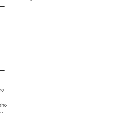
ho
jeho
vo