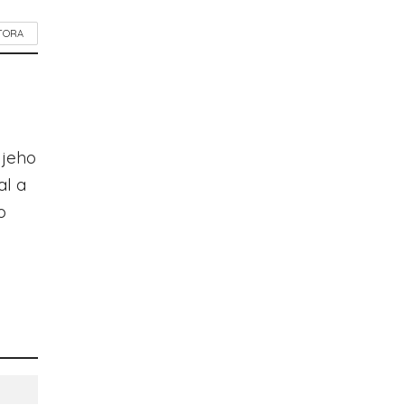
TORA
 jeho
al a
o