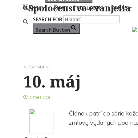
ČLÁNKY
KNIHY
UDALOSTI
O NÁS
SEARCH FOR:
Search Button
NEZARADENÉ
10. máj
3 mesiace
Článok patrí do série kaž
zmluvy vydaných pod n