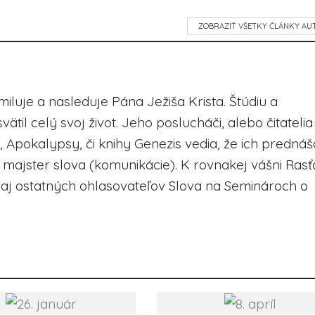
ZOBRAZIŤ VŠETKY ČLÁNKY AU
 miluje a nasleduje Pána Ježiša Krista. Štúdiu a
ätil celý svoj život. Jeho poslucháči, alebo čitatelia
Apokalypsy, či knihy Genezis vedia, že ich prednáš
a majster slova (komunikácie). K rovnakej vášni Rasť
aj ostatných ohlasovateľov Slova na Seminároch o