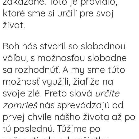
zakázané. Toto je pravidlo,
ktoré sme si určili pre svoj
život.
Boh nás stvoril so slobodnou
vôľou, s možnosťou slobodne
sa rozhodnúť. A my sme túto
možnosť využili, žiaľ že na
svoje zlé. Preto slová
určite
zomrieš
nás sprevádzajú od
prvej chvíle nášho života až po
tú poslednú. Túžime po