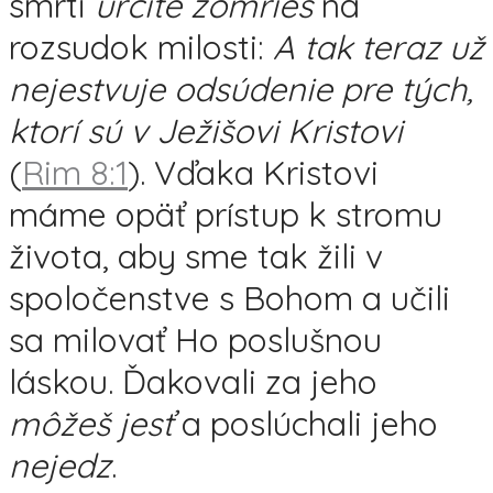
smrti
určite zomrieš
na
rozsudok milosti:
A tak teraz už
nejestvuje odsúdenie pre tých,
ktorí sú v Ježišovi Kristovi
(
Rim 8:1
). Vďaka Kristovi
máme opäť prístup k stromu
života, aby sme tak žili v
spoločenstve s Bohom a učili
sa milovať Ho poslušnou
láskou. Ďakovali za jeho
môžeš jesť
a poslúchali jeho
nejedz
.