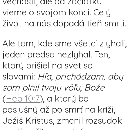
večnosti, ale od začiatku
vieme o svojom konci. Celý
život na nás dopadá tieň smrti.
Ale tam, kde sme všetci zlyhali,
jeden predsa nezlyhal. Ten,
ktorý prišiel na svet so
slovami:
Hľa, prichádzam, aby
som plnil tvoju vôľu, Bože
(
Heb 10:7
), a ktorý bol
poslušný až po smrť na kríži,
Ježiš Kristus, zmenil rozsudok