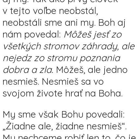
v tejto voľbe neobstál,
neobstáli sme ani my. Boh aj
nám povedal:
Môžeš jesť zo
všetkých stromov záhrady, ale
nejedz zo stromu poznania
dobra a zla.
Môžeš, ale jedno
nesmieš. Nesmieš sa vo
svojom živote hrať na Boha.
My sme však Bohu povedali:
„Žiadne ale, žiadne nesmieš“.
My nechceme robiť len to, čo je