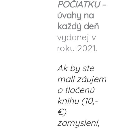
POČIATKU
–
úvahy na
každý deň
vydanej v
roku 2021.
Ak by ste
mali záujem
o tlačenú
knihu (10,-
€)
zamyslení,