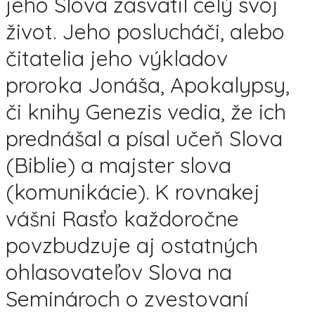
jeho Slova zasvätil celý svoj
život. Jeho poslucháči, alebo
čitatelia jeho výkladov
proroka Jonáša, Apokalypsy,
či knihy Genezis vedia, že ich
prednášal a písal učeň Slova
(Biblie) a majster slova
(komunikácie). K rovnakej
vášni Rasťo každoročne
povzbudzuje aj ostatných
ohlasovateľov Slova na
Seminároch o zvestovaní