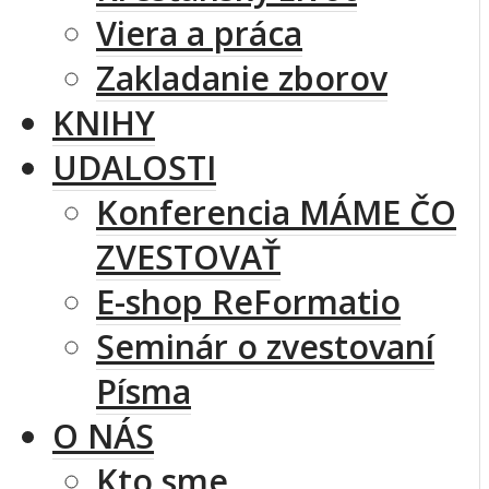
Viera a práca
Zakladanie zborov
KNIHY
UDALOSTI
Konferencia MÁME ČO
ZVESTOVAŤ
E-shop ReFormatio
Seminár o zvestovaní
Písma
O NÁS
Kto sme