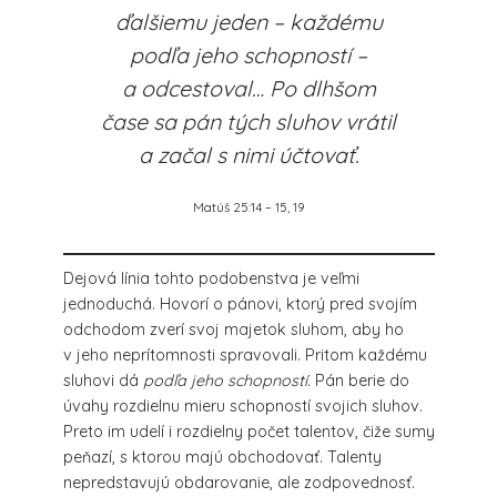
ďalšiemu jeden – každému
podľa jeho schopností –
a odcestoval… Po dlhšom
čase sa pán tých sluhov vrátil
a začal s nimi účtovať.
Matúš 25:14 – 15, 19
Dejová línia tohto podobenstva je veľmi
jednoduchá. Hovorí o pánovi, ktorý pred svojím
odchodom zverí svoj majetok sluhom, aby ho
v jeho neprítomnosti spravovali. Pritom každému
sluhovi dá
podľa jeho schopností.
Pán berie do
úvahy rozdielnu mieru schopností svojich sluhov.
Preto im udelí i rozdielny počet talentov, čiže sumy
peňazí, s ktorou majú obchodovať. Talenty
nepredstavujú obdarovanie, ale zodpovednosť.