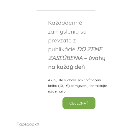
Každodenné
zamyslenia sú
prevzaté z
publikácie
DO ZEME
ZASĽÚBENIA
– úvahy
na každý deň
.
Ak by ste si chceli zakúpiť tlačenú
knihu (10,- €) zamyslení, kontaktujte
nás emailom.
OBJEDNAŤ
Facebook
X