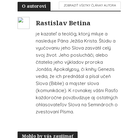
O autorovi
ZOBRAZIŤ VŠETKY ČLÁNKY AUTORA
Rastislav Betina
je kazateľ a teológ, ktorý miluje a
nasleduje Pána Ježiša Krista. Štúdiu a
vyučovaniu jeho Slova zasvätil celý
svoj život. Jeho poslucháči, alebo
čitatelia jeho výkladov proroka
Jonáša, Apokalypsy, či knihy Genezis
vedia, že ich prednášal a písal učeň
Slova (Biblie) a majster slova
(komunikácie). K rovnakej vášni Rasťo
každoročne povzbudzuje aj ostatných
ohlasovateľov Slova na Seminároch o
zvestovaní Písma.
Mohlo by vás zaujímať