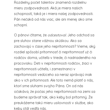
Rozdielny počet talentov znamená rozdielnu
mieru zodpovednosti. Aká je miera našich
schopností, taká je i miera našej zodpovednosti.
Pán nečaká od nás viac, ale ani menej ako sme
schopní.
O pánovi čítame, že
odcestoval.
Jeho odchod sa
pre sluhov stane vážnou skúškou. Ako sa
zachovajú v čase jeho neprítomnosti? Vieme, aký
rozdiel spôsobí prítomnosť či neprítomnosť už či
rodičov doma, učiteľa v triede, či nadriadeného na
pracovisku. Deti v neprítomnosti rodičov, žiaci v
neprítomnosti učiteľa, i zamestnanci v
neprítomnosti vedúceho sa neraz správajú inak
ako v ich prítomnosti. Ale toto nemá platiť o nás,
ktorí sme sluhami svojho Pána. On od nás
očakáva, že počas jeho neprítomnosti na zemi sa
budeme správať tak, ako keby bol prítomný. Že
preukážeme takú mieru usilovnosti v službe, ako
keby stál vedľa nás.