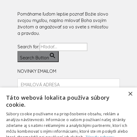
Pomáhame ľuďom lepšie poznať Božie slovo
svojou mysľou, naplno milovať Boha svojím
životom a angažovať sa vo svete s milosťou
a pravdou.
Search for:
Search Button
NOVINKY EMAILOM
×
Prihlásiť sa
Táto webová lokalita používa súbory
cookie.
facebook
instagram
youtube
Súbory cookie používame na prispôsobenie obsahu, reklám a
analýzu návštevnosti. Informácie o vašom používaní našej stránky
zdieľame aj s našimi reklamnými a analytickými partnermi, ktorí ich
môžu kombinovať s inými informáciami, ktoré ste im poskytli alebo
PODPORIŤ
SUPPORT