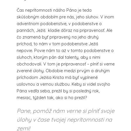
Čas neprítomnosti nášho Pána je teda
skúšobným obdobím pre nás, jeho sluhov. V inom
adventnom podobenstve, v podobenstve o
pannách, Ježiš kladie dôraz na pripravenosť. Ale
čo znamená byť pripravený na jeho druhý
príchod, to nám v tom podobenstve Ježiš
nepovie. Povie nám to až v tomto podobenstve o
sluhoch, ktorým pán dal talenty, aby s nimi
obchodovali. V tom je pripravenosť – plniť si verne
zverené úlohy. Obdobie medzi prvým a druhým
príchodom Ježiša Krista má byť vyplnené
usilovnou a vernou službou. Keby si videl svojho
Pána vedľa seba, prežil by si posledný rok,
mesiac, týždeň tak, ako si ho prežil?
Pane, pomôž nám verne si plniť svoje
úlohy v čase tvojej neprítomnosti na
zemi!