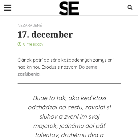
NEZARADENÉ
17. december
8 mesiacov
Článok patrí do série každodenných zamyslení
nad knihou Exodus s názvom
Do zeme
zasľúbenia.
Bude to tak, ako keď ktosi
odchádzal na cestu, zavolal si
sluhov a zveril im svoj
majetok; jednému dal päť
talentov, druhému dva a