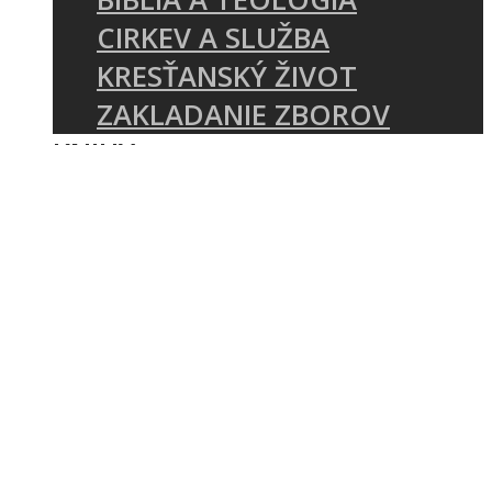
CIRKEV A SLUŽBA
KRESŤANSKÝ ŽIVOT
ZAKLADANIE ZBOROV
KNIHY
UDALOSTI
KONFERENCIA MÁME ČO
ZVESTOVAŤ
E-SHOP REFORMATIO
SEMINÁR O ZVESTOVANÍ
PÍSMA
O NÁS
KTO SME