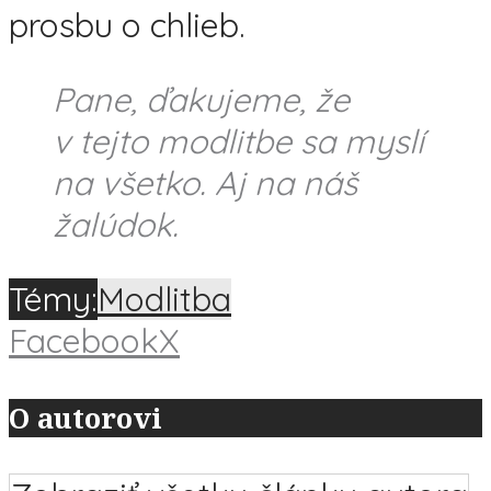
prosbu o chlieb.
Pane, ďakujeme, že
v tejto modlitbe sa myslí
na všetko. Aj na náš
žalúdok.
Témy:
Modlitba
Facebook
X
O autorovi