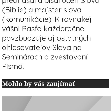
prednášal a písal učeň Slova
(Biblie) a majster slova
(komunikácie). K rovnakej
vášni Rasťo každoročne
povzbudzuje aj ostatných
ohlasovateľov Slova na
Seminároch o zvestovaní
Písma.
Mohlo by vás zaujímať