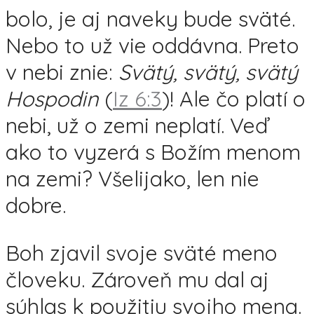
bolo, je aj naveky bude sväté.
Nebo to už vie oddávna. Preto
v nebi znie:
Svätý, svätý, svätý
Hospodin
(
Iz 6:3
)! Ale čo platí o
nebi, už o zemi neplatí. Veď
ako to vyzerá s Božím menom
na zemi? Všelijako, len nie
dobre.
Boh zjavil svoje sväté meno
človeku. Zároveň mu dal aj
súhlas k použitiu svojho mena.