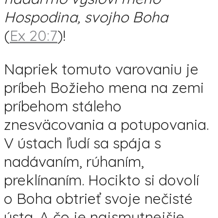
Hospodina, svojho Boha
(
Ex 20:7
)!
Napriek tomuto varovaniu je
príbeh Božieho mena na zemi
príbehom stáleho
znesväcovania a potupovania.
V ústach ľudí sa spája s
nadávaním, rúhaním,
preklínaním. Hocikto si dovolí
o Boha obtrieť svoje nečisté
ústa. A čo je najsmutnejšie,