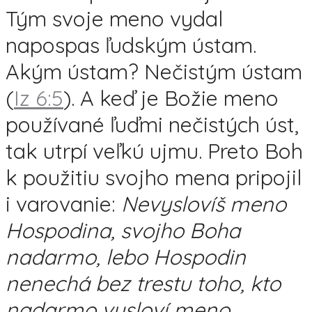
Tým svoje meno vydal
napospas ľudským ústam.
Akým ústam? Nečistým ústam
(
Iz 6:5
). A keď je Božie meno
používané ľuďmi nečistých úst,
tak utrpí veľkú ujmu. Preto Boh
k použitiu svojho mena pripojil
i varovanie:
Nevyslovíš meno
Hospodina, svojho Boha
nadarmo, lebo Hospodin
nenechá bez trestu toho, kto
nadarmo vysloví meno