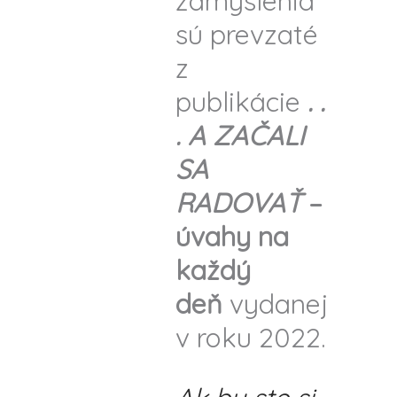
zamyslenia
sú prevzaté
z
publikácie
. .
. A ZAČALI
SA
RADOVAŤ
–
úvahy na
každý
deň
vydanej
v roku 2022.