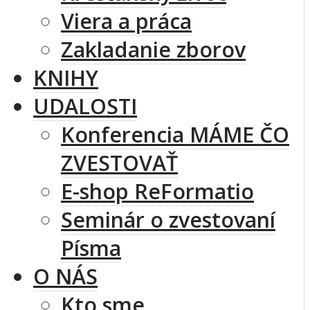
Viera a práca
Zakladanie zborov
KNIHY
UDALOSTI
Konferencia MÁME ČO
ZVESTOVAŤ
E-shop ReFormatio
Seminár o zvestovaní
Písma
O NÁS
Kto sme