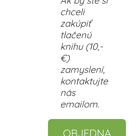
Ak by ste si
chceli
zakúpiť
tlačenú
knihu (10,-
€)
zamyslení,
kontaktujte
nás
emailom.
OBJEDNA