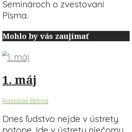
Seminároch o zvestovaní
Písma.
Mohlo by vás zaujímať
1. máj
Rastislav Betina
Dnes ľudstvo nejde v ústrety
potope. Ide v ústrety niečomu