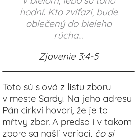
v bielom, lebo sú toho
hodní. Kto zvíťazí, bude
oblečený do bieleho
rúcha…
Zjavenie 3:4-5
Toto sú slová z listu zboru
v meste Sardy. Na jeho adresu
Pán cirkvi hovorí, že je to
mŕtvy zbor. A predsa i v takom
zbore sa našli veriaci,
čo si