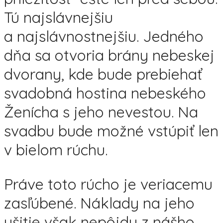
Tú najslávnejšiu
a najslávnostnejšiu. Jedného
dňa sa otvoria brány nebeskej
dvorany, kde bude prebiehať
svadobná hostina nebeského
Ženícha s jeho nevestou. Na
svadbu bude možné vstúpiť len
v bielom rúchu.
Práve toto rúcho je veriacemu
zasľúbené. Náklady na jeho
ušitie však nepôjdu z nášho