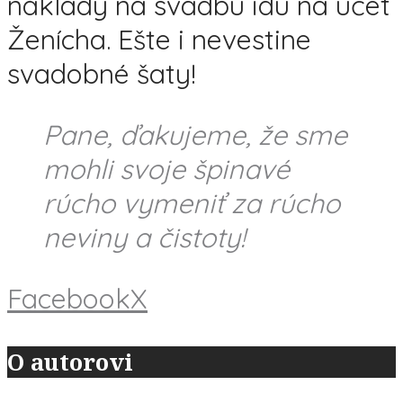
náklady na svadbu idú na účet
Ženícha. Ešte i nevestine
svadobné šaty!
Pane, ďakujeme, že sme
mohli svoje špinavé
rúcho vymeniť za rúcho
neviny a čistoty!
Facebook
X
O autorovi