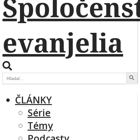
Search Button
Search
for:
ČLÁNKY
Série
Témy
Podcasty