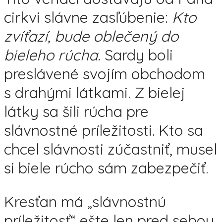
cirkvi slávne zasľúbenie:
Kto
zvíťazí, bude oblečený do
bieleho rúcha.
Sardy boli
preslávené svojím obchodom
s drahými látkami. Z bielej
látky sa šili rúcha pre
slávnostné príležitosti. Kto sa
chcel slávnosti zúčastniť, musel
si biele rúcho sám zabezpečiť.
Kresťan má „slávnostnú
príležitosť“ ešte len pred sebou.