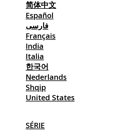
简体中文
Español
فارسی
Français
India
Italia
한국어
Nederlands
Shqip
United States
ČLÁNKY
SÉRIE