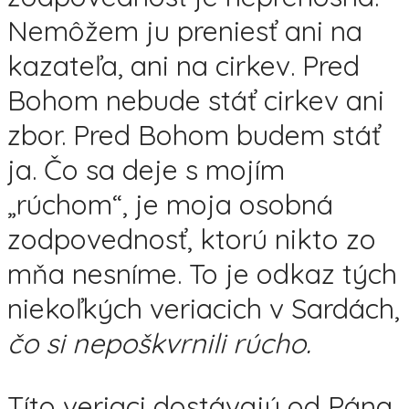
Nemôžem ju preniesť ani na
kazateľa, ani na cirkev. Pred
Bohom nebude stáť cirkev ani
zbor. Pred Bohom budem stáť
ja. Čo sa deje s mojím
„rúchom“, je moja osobná
zodpovednosť, ktorú nikto zo
mňa nesníme. To je odkaz tých
niekoľkých veriacich v Sardách,
čo si nepoškvrnili rúcho.
Títo veriaci dostávajú od Pána