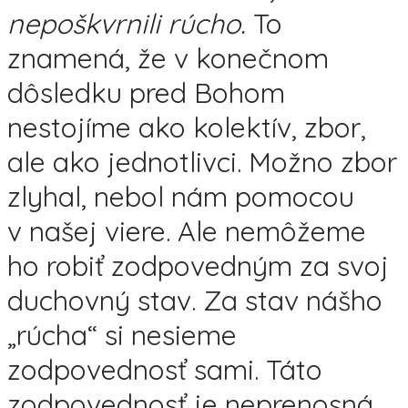
nepoškvrnili rúcho.
To
znamená, že v konečnom
dôsledku pred Bohom
nestojíme ako kolektív, zbor,
ale ako jednotlivci. Možno zbor
zlyhal, nebol nám pomocou
v našej viere. Ale nemôžeme
ho robiť zodpovedným za svoj
duchovný stav. Za stav nášho
„rúcha“ si nesieme
zodpovednosť sami. Táto
zodpovednosť je neprenosná.