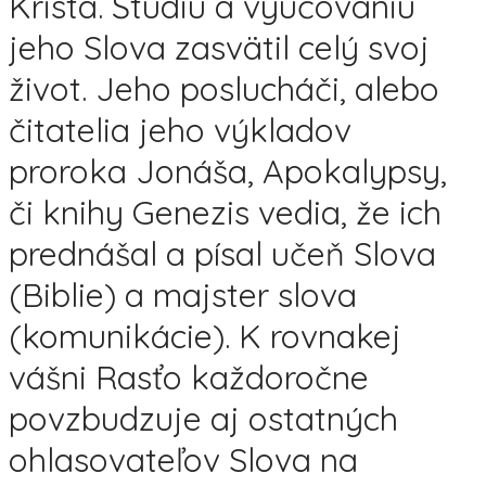
Krista. Štúdiu a vyučovaniu
jeho Slova zasvätil celý svoj
život. Jeho poslucháči, alebo
čitatelia jeho výkladov
proroka Jonáša, Apokalypsy,
či knihy Genezis vedia, že ich
prednášal a písal učeň Slova
(Biblie) a majster slova
(komunikácie). K rovnakej
vášni Rasťo každoročne
povzbudzuje aj ostatných
ohlasovateľov Slova na