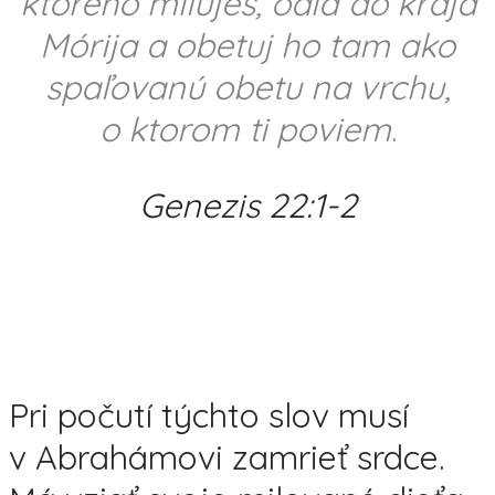
ktorého miluješ, odíď do kraja
Mórija a obetuj ho tam ako
spaľovanú obetu na vrchu,
o ktorom ti poviem
.
Genezis 22:1-2
Pri počutí týchto slov musí
v Abrahámovi zamrieť srdce.