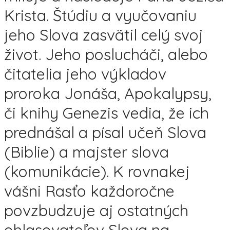
Krista. Štúdiu a vyučovaniu
jeho Slova zasvätil celý svoj
život. Jeho poslucháči, alebo
čitatelia jeho výkladov
proroka Jonáša, Apokalypsy,
či knihy Genezis vedia, že ich
prednášal a písal učeň Slova
(Biblie) a majster slova
(komunikácie). K rovnakej
vášni Rasťo každoročne
povzbudzuje aj ostatných
ohlasovateľov Slova na