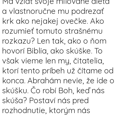
Má vziať svoje milované dieťa
a vlastnoručne mu podrezať
krk ako nejakej ovečke. Ako
rozumieť tomuto strašnému
rozkazu? Len tak, ako o ňom
hovorí Biblia, ako skúške. To
však vieme len my, čitatelia,
ktorí tento príbeh už čítame od
konca. Abrahám nevie, že ide o
skúšku. Čo robí Boh, keď nás
skúša? Postaví nás pred
rozhodnutie, ktorým nás