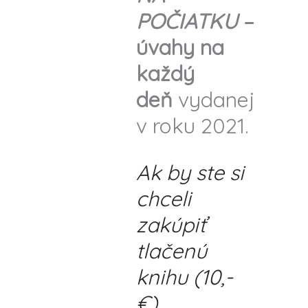
POČIATKU
–
úvahy na
každý
deň
vydanej
v roku 2021.
Ak by ste si
chceli
zakúpiť
tlačenú
knihu (10,-
€)