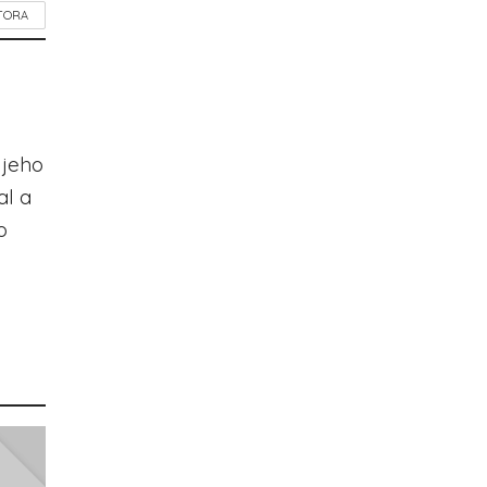
TORA
 jeho
al a
o