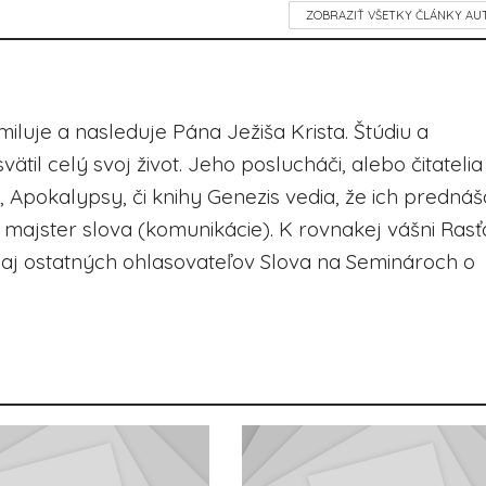
ZOBRAZIŤ VŠETKY ČLÁNKY AU
 miluje a nasleduje Pána Ježiša Krista. Štúdiu a
ätil celý svoj život. Jeho poslucháči, alebo čitatelia
Apokalypsy, či knihy Genezis vedia, že ich prednáš
a majster slova (komunikácie). K rovnakej vášni Rasť
aj ostatných ohlasovateľov Slova na Seminároch o