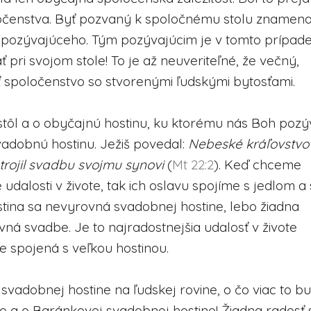
oločenstva. Byť pozvaný k spoločnému stolu znamen
 pozývajúceho. Tým pozývajúcim je v tomto prípad
pri svojom stole! To je až neuveriteľné, že večný,
spoločenstvo so stvorenými ľudskými bytosťami.
stôl a o obyčajnú hostinu, ku ktorému nás Boh pozý
vadobnú hostinu. Ježiš povedal:
Nebeské kráľovstvo
trojil svadbu svojmu synovi
(
Mt 22:2
). Keď chceme
udalosti v živote, tak ich oslavu spojíme s jedlom a
stina sa nevyrovná svadobnej hostine, lebo žiadna
vná svadbe. Je to najradostnejšia udalosť v živote
je spojená s veľkou hostinou.
 svadobnej hostine na ľudskej rovine, o čo viac to b
e a o Baránkovej svadobnej hostine! Žiadna radosť 