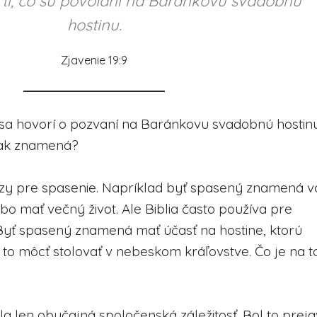
 tí, čo sú povolaní na Baránkovu svadobnú
hostinu.
Zjavenie 19:9
sa hovorí o pozvaní na Baránkovu svadobnú hostinu
šak znamená?
azy pre spasenie. Napríklad byť spasený znamená v
bo mať večný život. Ale Biblia často používa pre
 Byť spasený znamená mať účasť na hostine, ktorú
to môcť stolovať v nebeskom kráľovstve. Čo je na 
la len obyčajná spoločenská záležitosť. Bol to preja