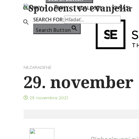
ČLÁNKY
KNIHY
UDALOSTI
O NÁS
SEARCH FOR:
Search Button
NEZARADENÉ
29. november
29. novembra 2021