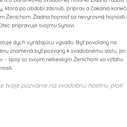
y, ktorá po období zásnub, príprav a čakania kone
ným Ženíchom. Žiadna hojnosť sa nevyrovná hojnosti
Otec pripravuje svojmu Synovi.
stuje dych vyrážajúcu výsadu: Byť povolaný na
inu znamená byť pozvaný k svadobnému stolu, pri
ev – spojí so svojím nebeským Ženíchom vo vzťahu
nosti.
e tvoje pozvanie na svadobnú hostinu platí