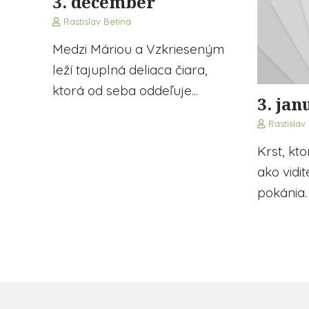
3. december
Rastislav Betina
Medzi Máriou a Vzkrieseným
leží tajuplná deliaca čiara,
ktorá od seba oddeľuje...
3. jan
Rastislav
Krst, kto
ako vidi
pokánia. 