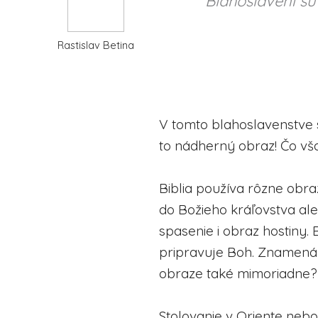
Blahoslavení sú
Rastislav Betina
V tomto blahoslavenstve 
to nádherný obraz! Čo v
Biblia používa rôzne obr
do Božieho kráľovstva ale
spasenie i obraz hostiny.
pripravuje Boh. Znamená 
obraze také mimoriadne?
Stolovanie v Oriente nebo