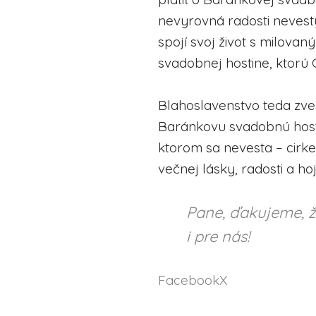
nevyrovná radosti nevest
spojí svoj život s milova
svadobnej hostine, ktorú 
Blahoslavenstvo teda zve
Baránkovu svadobnú host
ktorom sa nevesta – cirk
večnej lásky, radosti a hoj
Pane, ďakujeme, ž
i pre nás!
Facebook
X