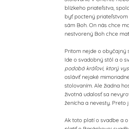
blízkeho priateľstva, sp
byť poctený priateľstvom
sám Boh. On nás chce mať 
nestvorený Boh chce mať 
Pritom nejde o obyčajný 
Ide o svadobný stôl a o s
podobá kráľovi, ktorý vys
osláviť nejaké mimoriadne 
stolovaním. Ale žiadna ho
životná udalosť sa nevyro
ženícha a nevesty. Preto 
Ak toto platí o svadbe a o
platiť o Baránkovej svadb