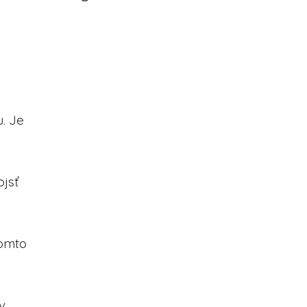
. Je
ojsť
tomto
v