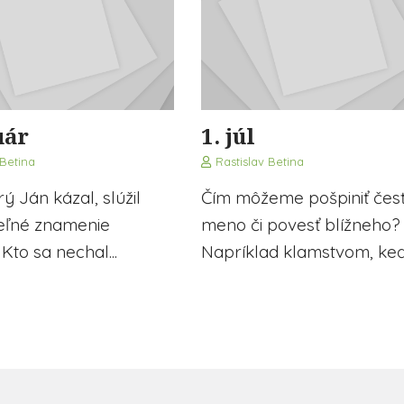
uár
1. júl
 Betina
Rastislav Betina
rý Ján kázal, slúžil
Čím môžeme pošpiniť česť
teľné znamenie
meno či povesť blížneho?
Kto sa nechal...
Napríklad klamstvom, keď 