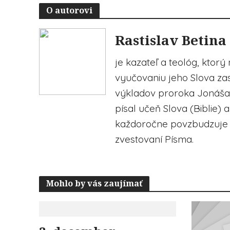
O autorovi
Rastislav Betina
je kazateľ a teológ, ktorý
vyučovaniu jeho Slova zasv
výkladov proroka Jonáša, 
písal učeň Slova (Biblie) 
každoročne povzbudzuje 
zvestovaní Písma.
Mohlo by vás zaujímať