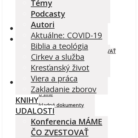
Témy
Viera a práca
Podcasty
Zakladanie zborov
Autori
KNIHY
Aktuálne: COVID-19
UDALOSTI
Biblia a teológia
Konferencia MÁME ČO ZVESTOVAŤ
Cirkev a služba
E-shop ReFormatio
Kresťanský život
Seminár o zvestovaní Písma
Viera a práca
O NÁS
Zakladanie zborov
Kto sme
KNIHY
Základné dokumenty
UDALOSTI
Signatári
Konferencia MÁME
Kontaktné informácie
ČO ZVESTOVAŤ
Kontaktný formulár