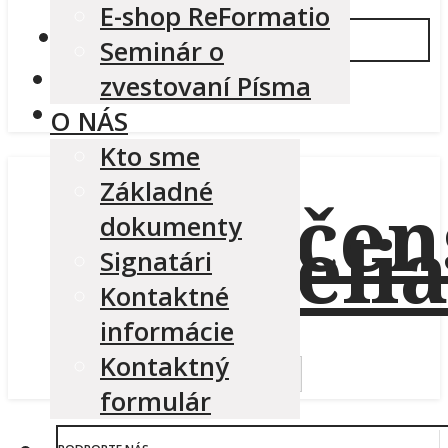
E-shop ReFormatio
PODPORTE NÁS
Seminár o
zvestovaní Písma
O NÁS
Kto sme
Základné
dokumenty
Signatári
Kontaktné
informácie
Search
Search Button
Kontaktný
for:
formulár