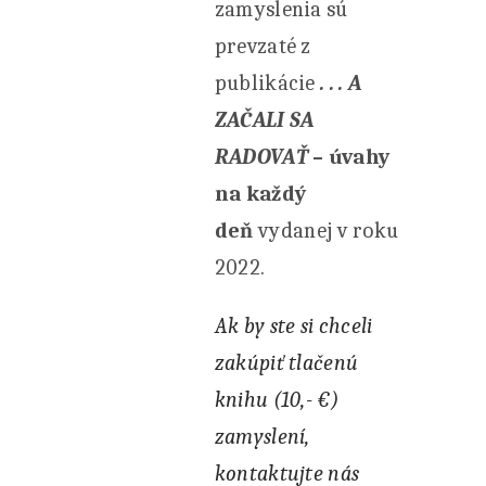
zamyslenia sú
prevzaté z
publikácie
. . . A
ZAČALI SA
RADOVAŤ
– úvahy
na každý
deň
vydanej v roku
2022.
Ak by ste si chceli
zakúpiť tlačenú
knihu (10,- €)
zamyslení,
kontaktujte nás