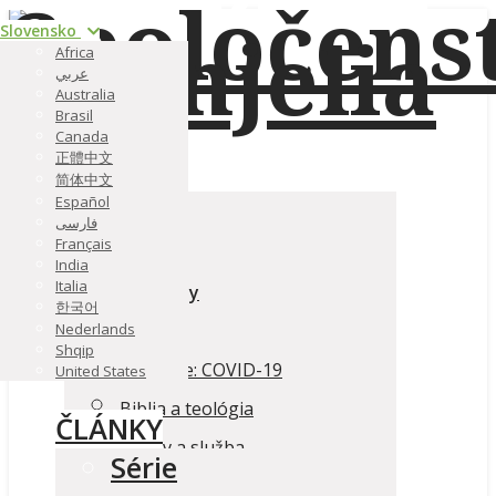
Slovensko
Africa
عربي
Australia
Brasil
Canada
正體中文
ČLÁNKY
简体中文
Español
Série
فارسی
Français
Témy
India
Italia
Podcasty
한국어
Autori
Nederlands
Shqip
Aktuálne: COVID-19
United States
Biblia a teológia
ČLÁNKY
Cirkev a služba
Série
Kresťanský život