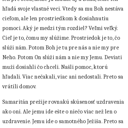
hľadá svoje vlastné veci. Vtedy sa mu Boh nestáva
cieľom, ale len prostriedkom k dosiahnutiu
pomoci. Aký je medzi tým rozdiel? Veľmi veľký.
Cieľ je to, čomu my slúžime. Prostriedok je to, čo
slúži nám. Potom Boh je tu pre nás a nie my pre
Neho. Potom On slúži nám a nie my Jemu. Deviati
muži dosiahli čo chceli. Našli pomoc, ktorú
hľadali. Viac nečakali, viac ani nedostali. Preto sa
vrátili domov.
Samaritán prežije rovnakú skúsenosť uzdravenia
ako oni. Ale jemu ide ešte o niečo viac než len o
uzdravenie. Jemu ide o samotného Ježiša. Preto sa