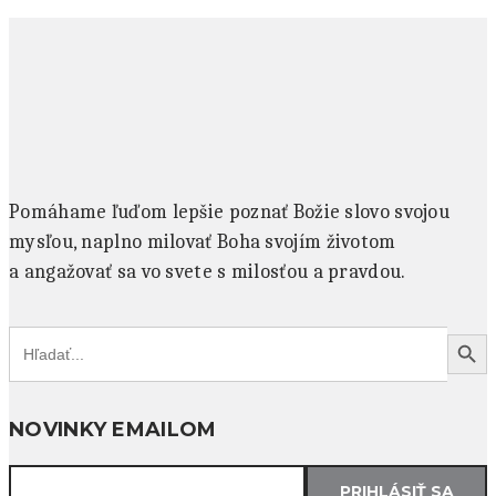
Pomáhame ľuďom lepšie poznať Božie slovo svojou
mysľou, naplno milovať Boha svojím životom
a angažovať sa vo svete s milosťou a pravdou.
Search
Search Button
for:
NOVINKY EMAILOM
PRIHLÁSIŤ SA