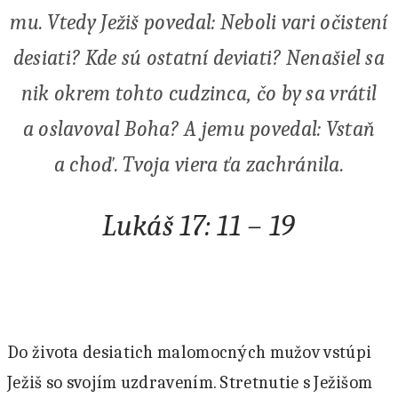
mu. Vtedy Ježiš povedal: Neboli vari očistení
desiati? Kde sú ostatní deviati? Nenašiel sa
nik okrem tohto cudzinca, čo by sa vrátil
a oslavoval Boha? A jemu povedal: Vstaň
a choď. Tvoja viera ťa zachránila.
Lukáš 17: 11 – 19
Do života desiatich malomocných mužov vstúpi
Ježiš so svojím uzdravením. Stretnutie s Ježišom