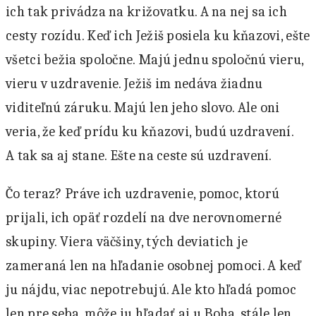
ich tak privádza na križovatku. A na nej sa ich
cesty rozídu. Keď ich Ježiš posiela ku kňazovi, ešte
všetci bežia spoločne. Majú jednu spoločnú vieru,
vieru v uzdravenie. Ježiš im nedáva žiadnu
viditeľnú záruku. Majú len jeho slovo. Ale oni
veria, že keď prídu ku kňazovi, budú uzdravení.
A tak sa aj stane. Ešte na ceste sú uzdravení.
Čo teraz? Práve ich uzdravenie, pomoc, ktorú
prijali, ich opäť rozdelí na dve nerovnomerné
skupiny. Viera väčšiny, tých deviatich je
zameraná len na hľadanie osobnej pomoci. A keď
ju nájdu, viac nepotrebujú. Ale kto hľadá pomoc
len pre seba, môže ju hľadať aj u Boha, stále len