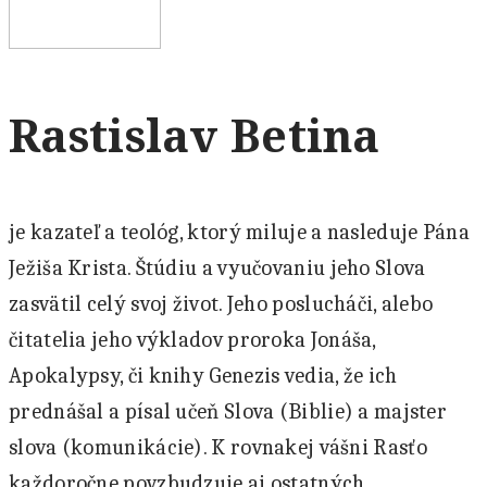
Rastislav Betina
je kazateľ a teológ, ktorý miluje a nasleduje Pána
Ježiša Krista. Štúdiu a vyučovaniu jeho Slova
zasvätil celý svoj život. Jeho poslucháči, alebo
čitatelia jeho výkladov proroka Jonáša,
Apokalypsy, či knihy Genezis vedia, že ich
prednášal a písal učeň Slova (Biblie) a majster
slova (komunikácie). K rovnakej vášni Rasťo
každoročne povzbudzuje aj ostatných