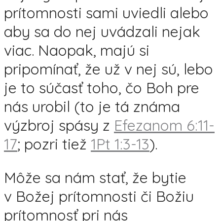
prítomnosti sami uviedli alebo
aby sa do nej uvádzali nejak
viac. Naopak, majú si
pripomínať, že už v nej sú, lebo
je to súčasť toho, čo Boh pre
nás urobil (to je tá známa
výzbroj spásy z
Efezanom 6:11-
17
; pozri tiež
1Pt 1:3-13
).
Môže sa nám stať, že bytie
v Božej prítomnosti či Božiu
prítomnosť pri nás