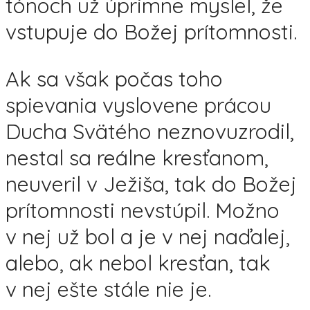
tónoch už úprimne myslel, že
vstupuje do Božej prítomnosti.
Ak sa však počas toho
spievania vyslovene prácou
Ducha Svätého neznovuzrodil,
nestal sa reálne kresťanom,
neuveril v Ježiša, tak do Božej
prítomnosti nevstúpil. Možno
v nej už bol a je v nej naďalej,
alebo, ak nebol kresťan, tak
v nej ešte stále nie je.