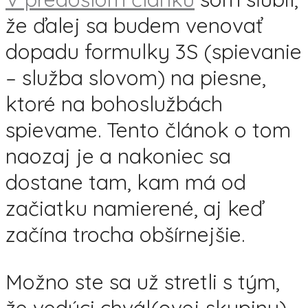
že ďalej sa budem venovať
dopadu formulky 3S (spievanie
– služba slovom) na piesne,
ktoré na bohoslužbách
spievame. Tento článok o tom
naozaj je a nakoniec sa
dostane tam, kam má od
začiatku namierené, aj keď
začína trocha obšírnejšie.
Možno ste sa už stretli s tým,
že vedúci chvál(ovej skupiny)