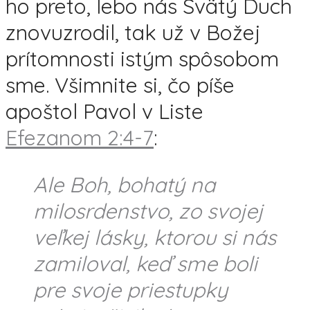
ho preto, lebo nás Svätý Duch
znovuzrodil, tak už v Božej
prítomnosti istým spôsobom
sme. Všimnite si, čo píše
apoštol Pavol v Liste
Efezanom 2:4-7
:
Ale Boh, bohatý na
milosrdenstvo, zo svojej
veľkej lásky, ktorou si nás
zamiloval, keď sme boli
pre svoje priestupky