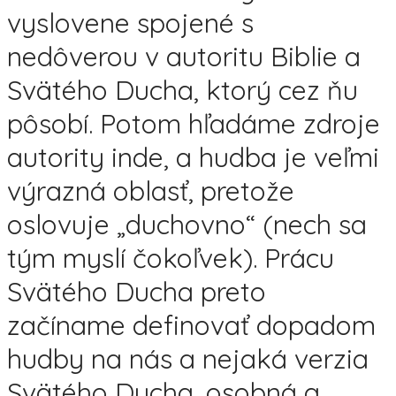
vyslovene spojené s
nedôverou v autoritu Biblie a
Svätého Ducha, ktorý cez ňu
pôsobí. Potom hľadáme zdroje
autority inde, a hudba je veľmi
výrazná oblasť, pretože
oslovuje „duchovno“ (nech sa
tým myslí čokoľvek). Prácu
Svätého Ducha preto
začíname definovať dopadom
hudby na nás a nejaká verzia
Svätého Ducha, osobná a