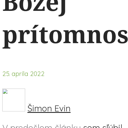
Božej
prítomnos
25. apríla 2022
Šimon Evin
V predošlom článku
som sľúbil,