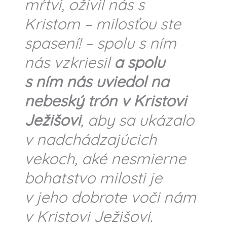
mŕtvi, oživil nás s
Kristom – milosťou ste
spasení! – spolu s ním
nás vzkriesil
a spolu
s ním nás uviedol na
nebeský trón v Kristovi
Ježišovi
, aby sa ukázalo
v nadchádzajúcich
vekoch, aké nesmierne
bohatstvo milosti je
v jeho dobrote voči nám
v Kristovi Ježišovi.