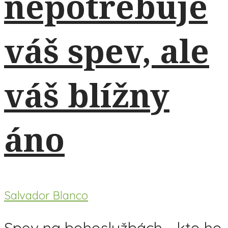
nepotrebuje
váš spev, ale
váš blížny
áno
Salvador Blanco
Spev na bohoslužbách - kto ho