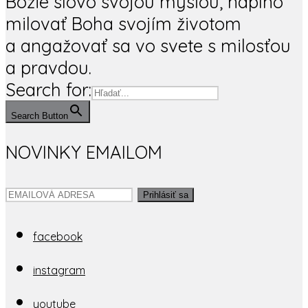
Božie slovo svojou mysľou, naplno
milovať Boha svojím životom
a angažovať sa vo svete s milosťou
a pravdou.
Search for:
Search Button
NOVINKY EMAILOM
Prihlásiť sa
facebook
instagram
youtube