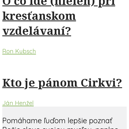
O čo ide (nielen) pri
kresťanskom
vzdelávaní?
Ron Kubsch
Kto je pánom Cirkvi?
Ján Henžel
Pomáhame ľuďom lepšie poznať