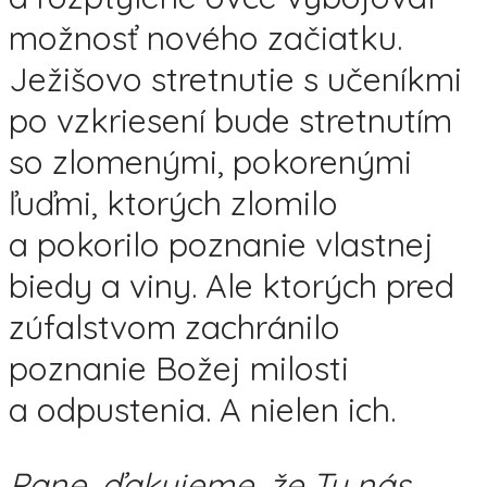
možnosť nového začiatku.
Ježišovo stretnutie s učeníkmi
po vzkriesení bude stretnutím
so zlomenými, pokorenými
ľuďmi, ktorých zlomilo
a pokorilo poznanie vlastnej
biedy a viny. Ale ktorých pred
zúfalstvom zachránilo
poznanie Božej milosti
a odpustenia. A nielen ich.
Pane, ďakujeme, že Ty nás