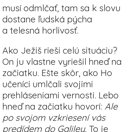
musí odmlčať, tam sa k slovu
dostane ľudská pýcha
a telesná horlivosť.
Ako Ježiš rieši celú situáciu?
On ju vlastne vyriešil hneď na
začiatku. Ešte skôr, ako Ho
učeníci umlčali svojimi
prehláseniami vernosti. Lebo
hneď na začiatku hovorí:
Ale
po svojom vzkriesení vás
predídem do Galiley.
To je