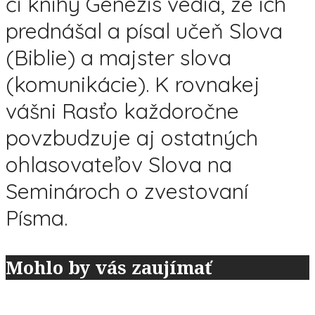
či knihy Genezis vedia, že ich
prednášal a písal učeň Slova
(Biblie) a majster slova
(komunikácie). K rovnakej
vášni Rasťo každoročne
povzbudzuje aj ostatných
ohlasovateľov Slova na
Seminároch o zvestovaní
Písma.
Mohlo by vás zaujímať