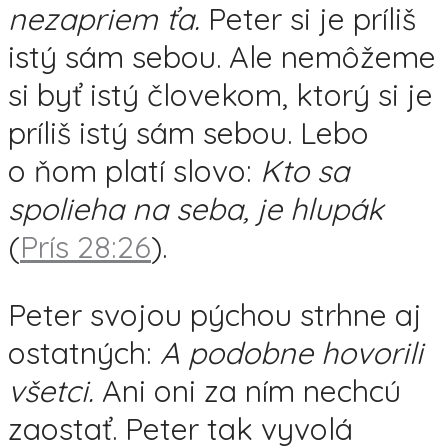
nezapriem ťa.
Peter si je príliš
istý sám sebou. Ale nemôžeme
si byť istý človekom, ktorý si je
príliš istý sám sebou. Lebo
o ňom platí slovo:
Kto sa
spolieha na seba, je hlupák
(
Prís 28:26
).
Peter svojou pýchou strhne aj
ostatných:
A podobne hovorili
všetci.
Ani oni za ním nechcú
zaostať. Peter tak vyvolá