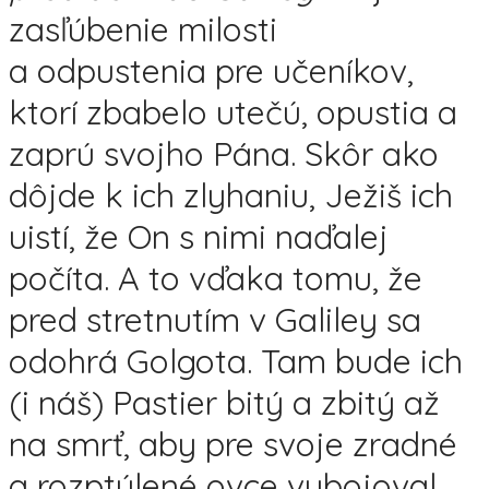
zasľúbenie milosti
a odpustenia pre učeníkov,
ktorí zbabelo utečú, opustia a
zaprú svojho Pána. Skôr ako
dôjde k ich zlyhaniu, Ježiš ich
uistí, že On s nimi naďalej
počíta. A to vďaka tomu, že
pred stretnutím v Galiley sa
odohrá Golgota. Tam bude ich
(i náš) Pastier bitý a zbitý až
na smrť, aby pre svoje zradné
a rozptýlené ovce vybojoval