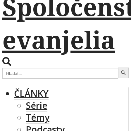
Search Button
Search
for:
ČLÁNKY
Série
Témy
Podcasty