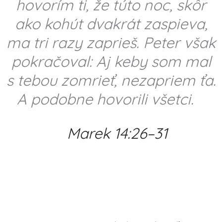
hovorím ti, že túto noc, skôr
ako kohút dvakrát zaspieva,
ma tri razy zaprieš. Peter však
pokračoval: Aj keby som mal
s tebou zomrieť, nezapriem ťa.
A podobne hovorili všetci.
Marek 14:26–31