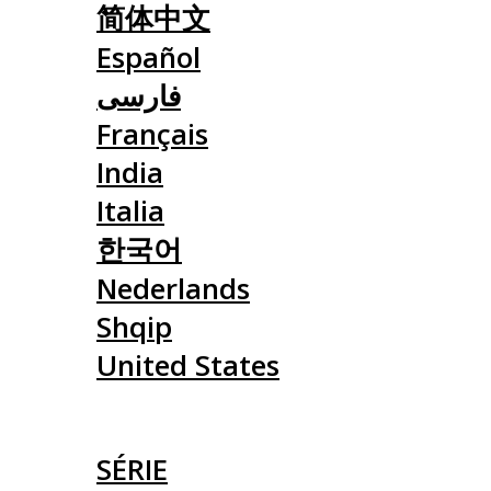
简体中文
Español
فارسی
Français
India
Italia
한국어
Nederlands
Shqip
United States
ČLÁNKY
SÉRIE