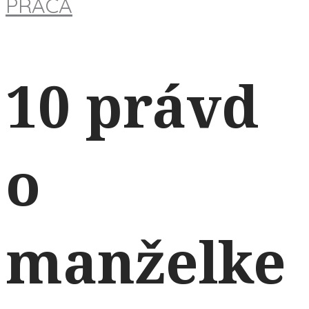
PRÁCA
10 právd
o
manželke