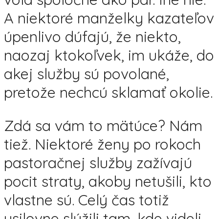
A niektoré manželky kazateľov
úpenlivo dúfajú, že niekto,
naozaj ktokoľvek, im ukáže, do
akej služby sú povolané,
pretože nechcú sklamať okolie.
Zdá sa vám to mätúce? Nám
tiež. Niektoré ženy po rokoch
pastoračnej služby zažívajú
pocit straty, akoby netušili, kto
vlastne sú. Celý čas totiž
usilovne slúžili tam, kde videli