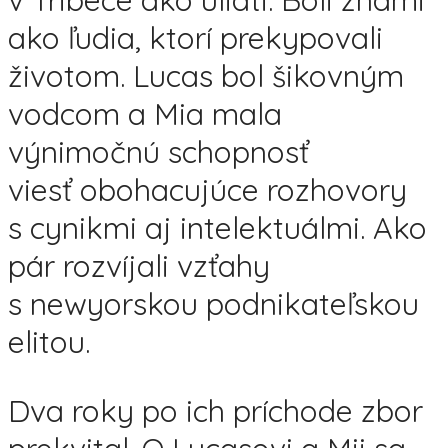
v Tribece ako uliati. Boli známi
ako ľudia, ktorí prekypovali
životom. Lucas bol šikovným
vodcom a Mia mala
výnimočnú schopnosť
viesť obohacujúce rozhovory
s cynikmi aj intelektuálmi. Ako
pár rozvíjali vzťahy
s newyorskou podnikateľskou
elitou.
Dva roky po ich príchode zbor