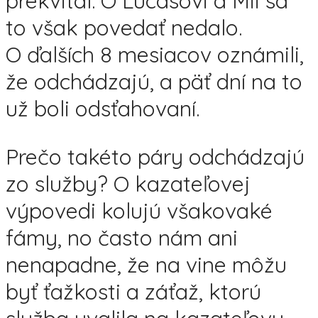
prekvital. O Lucasovi a Mii sa
to však povedať nedalo.
O ďalších 8 mesiacov oznámili,
že odchádzajú, a päť dní na to
už boli odsťahovaní.
Prečo takéto páry odchádzajú
zo služby? O kazateľovej
výpovedi kolujú všakovaké
fámy, no často nám ani
nenapadne, že na vine môžu
byť ťažkosti a záťaž, ktorú