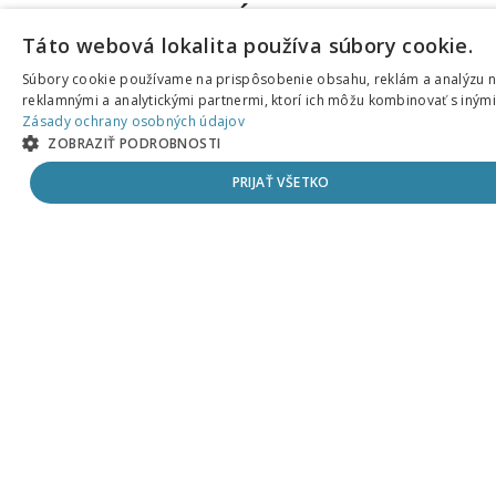
PODPORTE NÁS
Táto webová lokalita používa súbory cookie.
🇬🇧
Súbory cookie používame na prispôsobenie obsahu, reklám a analýzu náv
reklamnými a analytickými partnermi, ktorí ich môžu kombinovať s inými i
Zásady ochrany osobných údajov
SEARCH FOR:
ZOBRAZIŤ PODROBNOSTI
Search Button
PRIJAŤ VŠETKO