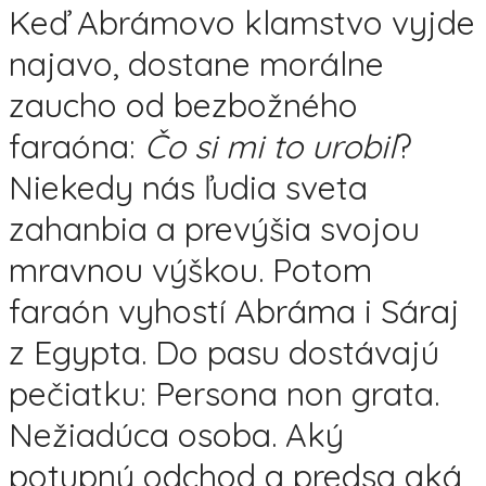
Keď Abrámovo klamstvo vyjde
najavo, dostane morálne
zaucho od bezbožného
faraóna:
Čo si mi to urobil
?
Niekedy nás ľudia sveta
zahanbia a prevýšia svojou
mravnou výškou. Potom
faraón vyhostí Abráma i Sáraj
z Egypta. Do pasu dostávajú
pečiatku: Persona non grata.
Nežiadúca osoba. Aký
potupný odchod a predsa aká