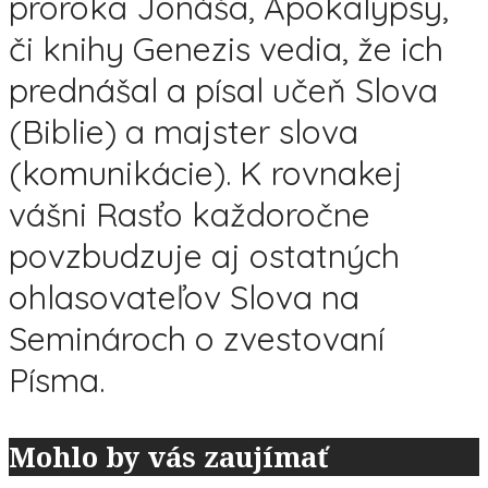
proroka Jonáša, Apokalypsy,
či knihy Genezis vedia, že ich
prednášal a písal učeň Slova
(Biblie) a majster slova
(komunikácie). K rovnakej
vášni Rasťo každoročne
povzbudzuje aj ostatných
ohlasovateľov Slova na
Seminároch o zvestovaní
Písma.
Mohlo by vás zaujímať