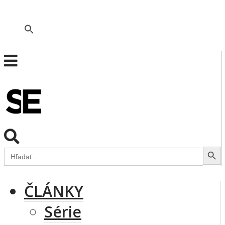
🇬🇧
Search Button
Search
for:
ČLÁNKY
Série