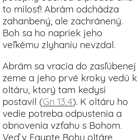
to milosť! Abrám odchádza
zahanbený, ale zachránený.
Boh sa ho napriek jeho
veľkému zlyhaniu nevzdal.
Abrám sa vracia do zasľúbenej
zeme a jeho prvé kroky vedú k
oltáru, ktorý tam kedysi
postavil (
Gn 13:4
). K oltáru ho
vedie potreba odpustenia a
obnovenia vzťahu s Bohom.
Veď v Egypte Bohu oltáre