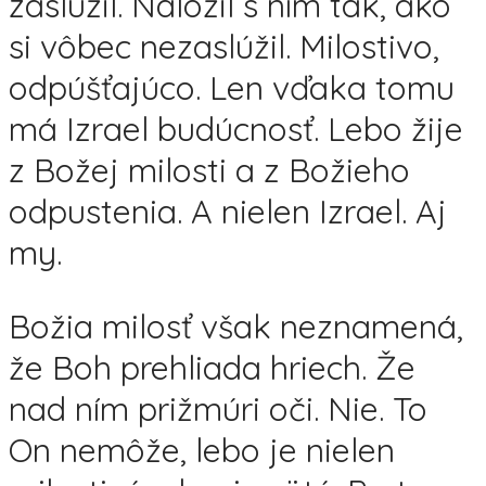
zaslúžil. Naložil s ním tak, ako
si vôbec nezaslúžil. Milostivo,
odpúšťajúco. Len vďaka tomu
má Izrael budúcnosť. Lebo žije
z Božej milosti a z Božieho
odpustenia. A nielen Izrael. Aj
my.
Božia milosť však neznamená,
že Boh prehliada hriech. Že
nad ním prižmúri oči. Nie. To
On nemôže, lebo je nielen