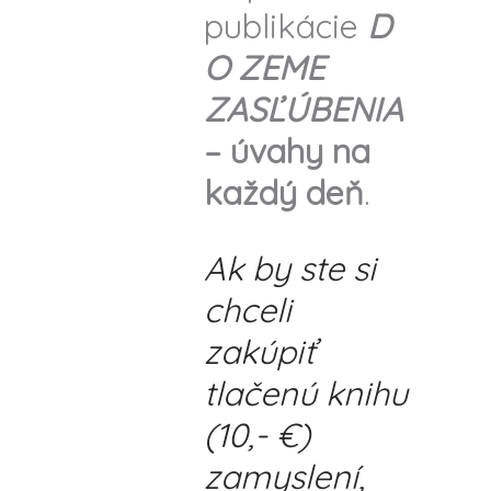
publikácie
D
O ZEME
ZASĽÚBENIA
– úvahy na
každý deň
.
Ak by ste si
chceli
zakúpiť
tlačenú knihu
(10,- €)
zamyslení,