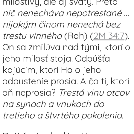
milostivý, ale aj svätý. Preto
nič nenecháva nepotrestané
…
nijakým činom nenechá bez
trestu vinného
(Roh) (
2M 34:7
).
On sa zmilúva nad tými, ktorí o
jeho milosť stoja. Odpúšťa
kajúcim, ktorí Ho o jeho
odpustenie prosia. A čo tí, ktorí
oň neprosia?
Trestá vinu otcov
na synoch a vnukoch do
tretieho a štvrtého pokolenia
.