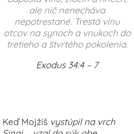
ale nič nenecháva
nepotrestané. Trestá vinu
otcov na synoch a vnukoch do
tretieho a štvrtého pokolenia.
Exodus 34:4 – 7
Keď Mojžiš
vystúpil na vrch
Sinaj … vzal do rúk obe