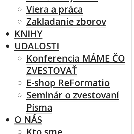
Viera a práca
Zakladanie zborov
KNIHY
UDALOSTI
Konferencia MÁME ČO
ZVESTOVAŤ
E-shop ReFormatio
Seminár o zvestovaní
Písma
O NÁS
Kto sme