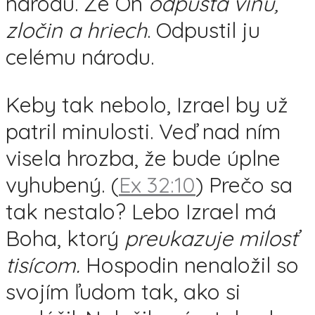
národu. Že On
odpúšťa vinu,
zločin a hriech
. Odpustil ju
celému národu.
Keby tak nebolo, Izrael by už
patril minulosti.
Veď nad ním
visela hrozba, že bude úplne
vyhubený. (
Ex 32:10
)
Prečo sa
tak nestalo? Lebo Izrael má
Boha, ktorý
preukazuje
milosť
tisícom.
Hospodin nenaložil so
svojím ľudom tak, ako si