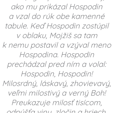
ako mu prikázal Hospodin
a vzal do rúk obe kamenné
tabule. Keď Hospodin zostúpil
v oblaku, Mojžiš sa tam
k nemu postavil a vzýval meno
Hospodina. Hospodin
prechádzal pred ním a volal:
Hospodin, Hospodin!
Milosrdný, láskavý, zhovievavý,
veľmi milostivý a verný Boh!
Preukazuje milosť tisícom,
odpúšťa vinu, zločin a hriech,