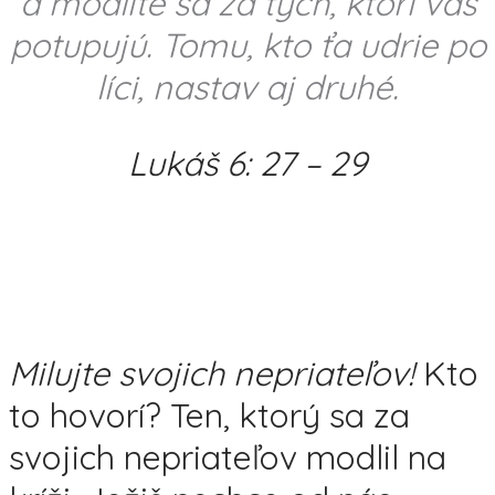
a modlite sa za tých, ktorí vás
potupujú.
Tomu, kto ťa udrie po
líci, nastav aj druhé.
Lukáš 6: 27 – 29
Milujte svojich nepriateľov!
Kto
to hovorí? Ten, ktorý sa za
svojich nepriateľov modlil na