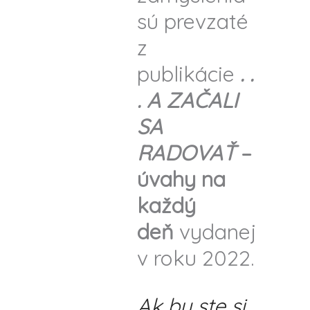
sú prevzaté
z
publikácie
. .
. A ZAČALI
SA
RADOVAŤ
–
úvahy na
každý
deň
vydanej
v roku 2022.
Ak by ste si