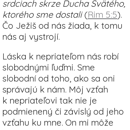
srdciach skrze Ducha Svätého,
ktorého sme dostali
(
Rim 5:5
).
Čo Ježiš od nás žiada, k tomu
nás aj vystrojí.
Láska k nepriateľom nás robí
slobodnými ľuďmi. Sme
slobodní od toho, ako sa oni
správajú k nám. Môj vzťah
k nepriateľovi tak nie je
podmienený či závislý od jeho
vzťahu ku mne. On mi môže