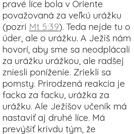
pravé líce bola v Oriente
považovaná za veľkú urážku
(pozri
Mt 5:39
). Teda nejde tu o
úder, ale o urážku. A Ježiš nám
hovorí, aby sme sa neodplácali
za urážku urážkou, ale radšej
zniesli poníženie. Zriekli sa
pomsty. Prirodzená reakcia je
facka za facku, urážka za
urážku. Ale Ježišov učeník má
nastaviť aj druhé líce. Má
prevýšiť krivdu tým, že