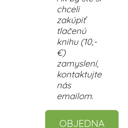
chceli
zakúpiť
tlačenú
knihu (10,-
€)
zamyslení,
kontaktujte
nás
emailom.
OBJEDNA