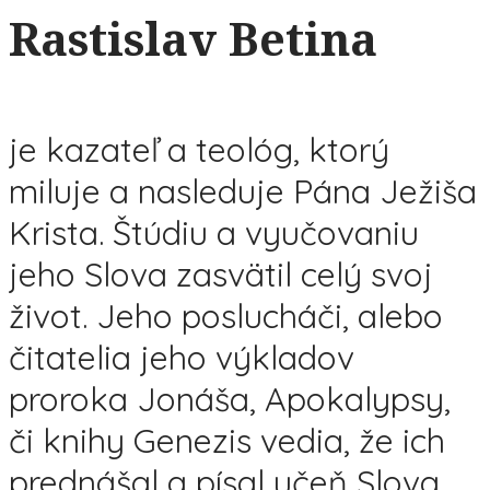
Rastislav Betina
je kazateľ a teológ, ktorý
miluje a nasleduje Pána Ježiša
Krista. Štúdiu a vyučovaniu
jeho Slova zasvätil celý svoj
život. Jeho poslucháči, alebo
čitatelia jeho výkladov
proroka Jonáša, Apokalypsy,
či knihy Genezis vedia, že ich
prednášal a písal učeň Slova