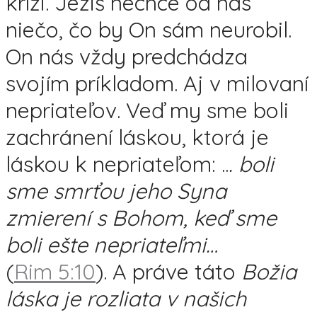
kríži. Ježiš nechce od nás
niečo, čo by On sám neurobil.
On nás vždy predchádza
svojím príkladom. Aj v milovaní
nepriateľov. Veď my sme boli
zachránení láskou, ktorá je
láskou k nepriateľom: ..
. boli
sme smrťou jeho Syna
zmierení s Bohom, keď sme
boli ešte nepriateľmi…
(
Rim 5:10
). A práve táto
Božia
láska je rozliata v našich