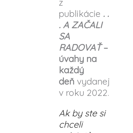
z
publikácie
. .
. A ZAČALI
SA
RADOVAŤ
–
úvahy na
každý
deň
vydanej
v roku 2022.
Ak by ste si
chceli