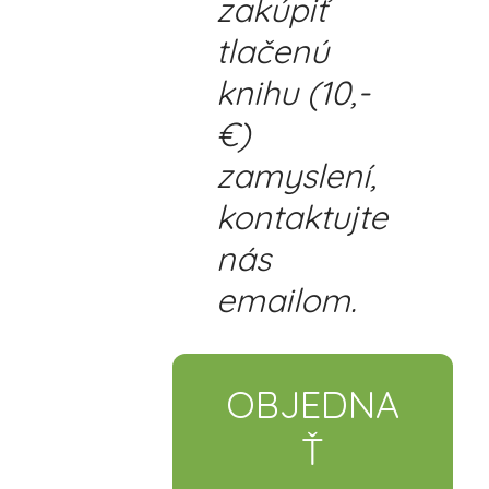
zakúpiť
tlačenú
knihu (10,-
€)
zamyslení,
kontaktujte
nás
emailom.
OBJEDNA
Ť