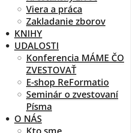
Viera a práca
Zakladanie zborov
KNIHY
UDALOSTI
Konferencia MÁME ČO
ZVESTOVAŤ
E-shop ReFormatio
Seminár o zvestovaní
Písma
O NÁS
Kto sme