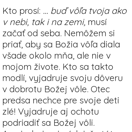
Kto prosí:
…
buď vôľa tvoja ako
v nebi, tak i na zemi,
musí
začať od seba. Nemôžem si
priať, aby sa Božia vôľa diala
všade okolo mňa, ale nie v
mojom živote. Kto sa takto
modlí, vyjadruje svoju dôveru
v dobrotu Božej vôle. Otec
predsa nechce pre svoje deti
zlé! Vyjadruje aj ochotu
podriadiť sa Božej vôli.