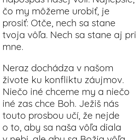
čo my môžeme urobiť, je
prosiť: Otče, nech sa stane
tvoja vôľa. Nech sa stane aj pri
mne.
Neraz dochádza v našom
živote ku konfliktu záujmov.
Niečo iné chceme my a niečo
iné zas chce Boh. Ježiš nás
touto prosbou učí, že nejde
o to, aby sa naša vôľa diala
v nebi, ale aby sa Božia vôľa