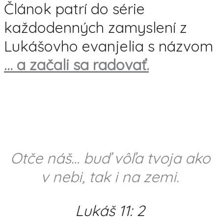
Článok patrí do série
každodenných zamyslení z
Lukášovho evanjelia s názvom
… a začali sa radovať.
Otče náš… buď vôľa tvoja ako
v nebi, tak i na zemi.
Lukáš 11: 2