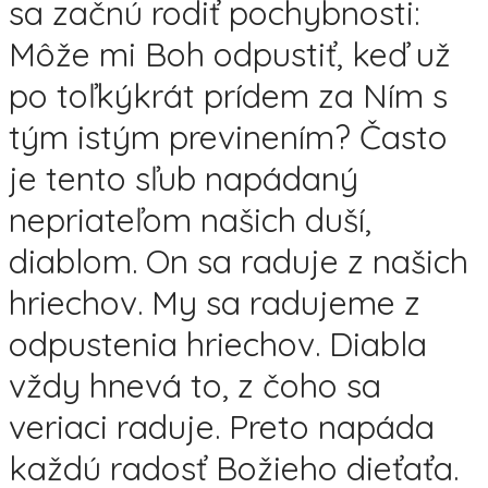
sa začnú rodiť pochybnosti:
Môže mi Boh odpustiť, keď už
po toľkýkrát prídem za Ním s
tým istým previnením? Často
je tento sľub napádaný
nepriateľom našich duší,
diablom. On sa raduje z našich
hriechov. My sa radujeme z
odpustenia hriechov. Diabla
vždy hnevá to, z čoho sa
veriaci raduje. Preto napáda
každú radosť Božieho dieťaťa.