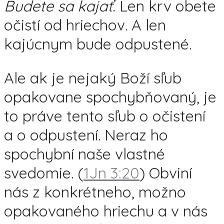
Budete sa kajať.
Len krv obete
očistí od hriechov. A len
kajúcnym bude odpustené.
Ale ak je nejaký Boží sľub
opakovane spochybňovaný, je
to práve tento sľub o očistení
a o odpustení. Neraz ho
spochybní naše vlastné
svedomie. (
1Jn 3:20
) Obviní
nás z konkrétneho, možno
opakovaného hriechu a v nás