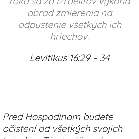
roka sa za Izraelitov vykoná
obrad zmierenia na
odpustenie všetkých ich
hriechov.
Levitikus 16:29 – 34
Pred Hospodinom budete
očistení od všetkých svojich