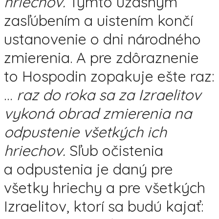
hriechov.
Týmto úžasným
zasľúbením a uistením končí
ustanovenie o dni národného
zmierenia. A pre zdôraznenie
to Hospodin zopakuje ešte raz:
…
raz do roka sa za Izraelitov
vykoná obrad zmierenia na
odpustenie všetkých ich
hriechov.
Sľub očistenia
a odpustenia je daný pre
všetky hriechy a pre všetkých
Izraelitov, ktorí sa budú kajať: