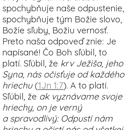
spochybňuje naše odpustenie,
spochybňuje tým Božie slovo,
Božie sľuby, Božiu vernosť.
Preto naša odpoveď znie: Je
napísané! Čo Boh sľúbil, to
platí. Sľúbil, že
krv Ježiša, jeho
Syna, nás očisťuje od každého
hriechu
(
1Jn 1:7
). A to platí.
Sľúbil, že
ak vyznávame svoje
hriechy, on je verný
a spravodlivý: Odpustí nám
hriechy a očistí nás od všetkej