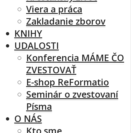
Viera a práca
Zakladanie zborov
KNIHY
UDALOSTI
Konferencia MÁME ČO
ZVESTOVAŤ
E-shop ReFormatio
Seminár o zvestovaní
Písma
O NÁS
Kto sme