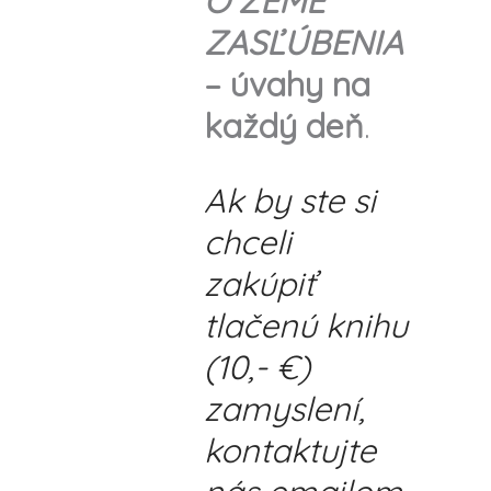
O ZEME
ZASĽÚBENIA
– úvahy na
každý deň
.
Ak by ste si
chceli
zakúpiť
tlačenú knihu
(10,- €)
zamyslení,
kontaktujte