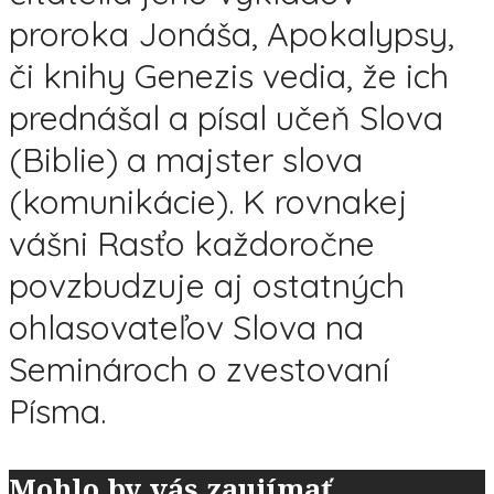
proroka Jonáša, Apokalypsy,
či knihy Genezis vedia, že ich
prednášal a písal učeň Slova
(Biblie) a majster slova
(komunikácie). K rovnakej
vášni Rasťo každoročne
povzbudzuje aj ostatných
ohlasovateľov Slova na
Seminároch o zvestovaní
Písma.
Mohlo by vás zaujímať