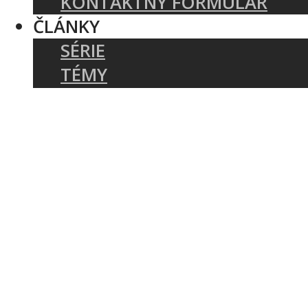
KONTAKTNÝ FORMULÁR
ČLÁNKY
SÉRIE
TÉMY
PODCASTY
AUTORI
AKTUÁLNE: COVID-19
BIBLIA A TEOLÓGIA
CIRKEV A SLUŽBA
KRESŤANSKÝ ŽIVOT
ZAKLADANIE ZBOROV
KNIHY
UDALOSTI