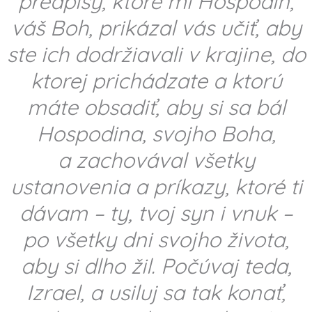
predpisy, ktoré mi Hospodin,
váš Boh, prikázal vás učiť, aby
ste ich dodržiavali v krajine, do
ktorej prichádzate a ktorú
máte obsadiť, aby si sa bál
Hospodina, svojho Boha,
a zachovával všetky
ustanovenia a príkazy, ktoré ti
dávam – ty, tvoj syn i vnuk –
po všetky dni svojho života,
aby si dlho žil. Počúvaj teda,
Izrael, a usiluj sa tak konať,