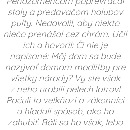
Peňazomencom poprevracal
stoly a predavačom holubov
pulty. Nedovolil, aby niekto
niečo prenášal cez chrám. Učil
ich a hovoril: Či nie je
napísané: Môj dom sa bude
nazývať domom modlitby pre
všetky národy? Vy ste však
z neho urobili pelech lotrov!
Počuli to veľkňazi a zákonníci
a hľadali spôsob, ako ho
zahubiť. Báli sa ho však, lebo