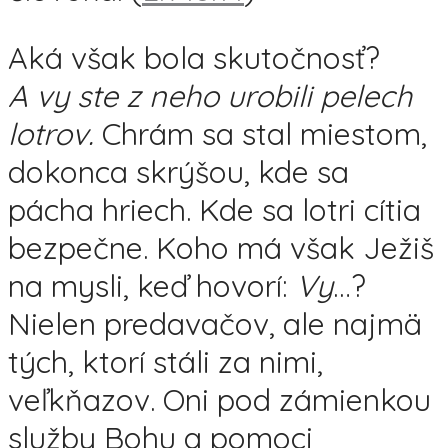
Aká však bola skutočnosť?
A vy ste z neho urobili pelech
lotrov.
Chrám sa stal miestom,
dokonca skrýšou, kde sa
pácha hriech. Kde sa lotri cítia
bezpečne. Koho má však Ježiš
na mysli, keď hovorí:
Vy
…?
Nielen predavačov, ale najmä
tých, ktorí stáli za nimi,
veľkňazov. Oni pod zámienkou
služby Bohu a pomoci