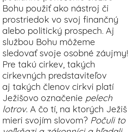
Bohu použiť ako nástroj či
prostriedok vo svoj finančný
alebo politický prospech. Aj
službou Bohu môžeme
sledovať svoje osobné záujmy!
Pre takú cirkev, takých
cirkevných predstaviteľov
aj takých členov cirkvi platí
Ježišovo označenie
pelech
lotrov.
A čo tí, na ktorých Ježiš
mieri svojím slovom?
Počuli to
veľkňazi a zákonníci a hľadali