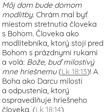
Môj dom bude domom
modlitby.
Chrám mal byť
miestom stretnutia človeka
s Bohom. Človeka ako
modlitebníka, ktorý stojí pred
Bohom s prázdnymi rukami
a volá:
Bože, buď milostivý
mne hriešnemu
(
Lk 18:13
)! A
Boha ako Darcu milosti
a odpustenia, ktorý
ospravedlňuje hriešneho
človeka. (
Lk 18:14
)