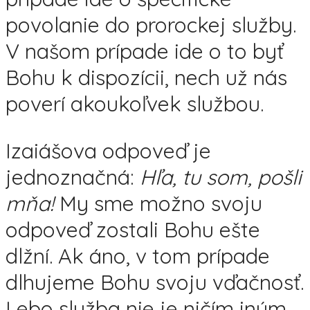
povolanie do prorockej služby.
V našom prípade ide o to byť
Bohu k dispozícii, nech už nás
poverí akoukoľvek službou.
Izaiášova odpoveď je
jednoznačná:
Hľa, tu som, pošli
mňa!
My sme možno svoju
odpoveď zostali Bohu ešte
dlžní. Ak áno, v tom prípade
dlhujeme Bohu svoju vďačnosť.
Lebo služba nie je ničím iným