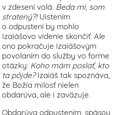
v zdesení volá:
Beda mi, som
stratený?!
Uistením
o odpustení by mohlo
Izaiášovo videnie skončiť. Ale
ono pokračuje Izaiášovým
povolaním do služby vo forme
otázky:
Koho mám poslať, kto
ta pôjde?
Izaiáš tak spoznáva,
že Božia milosť nielen
obdarúva, ale i zaväzuje.
Obdarúva odpustením, spásou