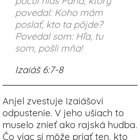
počul hlas Pána, ktorý
povedal: Koho mám
poslať, kto ta pôjde?
Povedal som: Hľa, tu
som, pošli mňa!
Izaiáš 6:7-8
Anjel zvestuje Izaiášovi
odpustenie. V jeho ušiach to
muselo znieť ako rajská hudba.
Čo viac si môže priať ten, kto