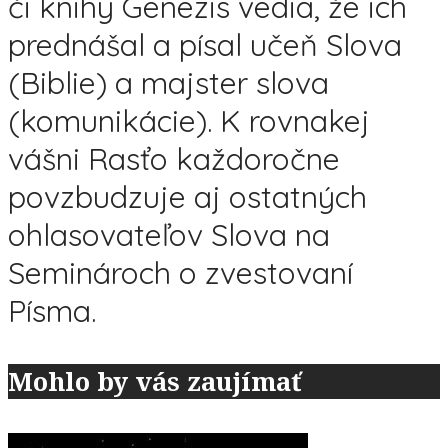
či knihy Genezis vedia, že ich
prednášal a písal učeň Slova
(Biblie) a majster slova
(komunikácie). K rovnakej
vášni Rasťo každoročne
povzbudzuje aj ostatných
ohlasovateľov Slova na
Seminároch o zvestovaní
Písma.
Mohlo by vás zaujímať