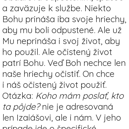
a zaväzuje k službe. Niekto
Bohu prináša iba svoje hriechy,
aby mu boli odpustené. Ale už
Mu neprináša i svoj život, aby
ho použil. Ale očistený život
patrí Bohu. Veď Boh nechce len
naše hriechy očistiť. On chce
i náš očistený život použiť.
Otázka:
Koho mám poslať, kto
ta pôjde?
nie je adresovaná
len Izaiášovi, ale i nám. V jeho
prípade ide o špecifické