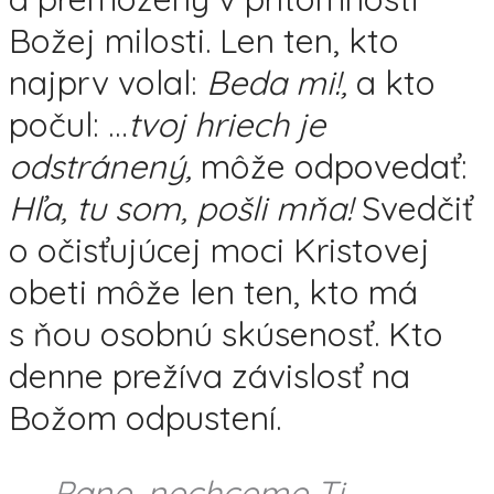
Božej milosti. Len ten, kto
najprv volal:
Beda mi!,
a kto
počul: …
tvoj hriech je
odstránený,
môže odpovedať:
Hľa, tu som, pošli mňa!
Svedčiť
o očisťujúcej moci Kristovej
obeti môže len ten, kto má
s ňou osobnú skúsenosť. Kto
denne prežíva závislosť na
Božom odpustení.
Pane, nechceme Ti