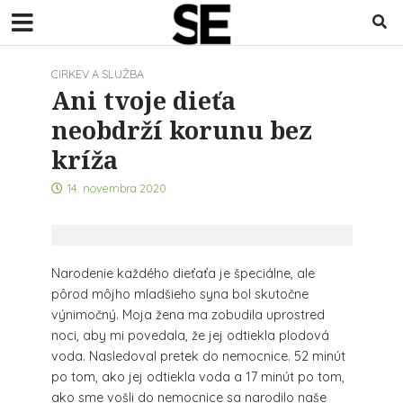
CIRKEV A SLUŽBA
Ani tvoje dieťa
neobdrží korunu bez
kríža
14. novembra 2020
Narodenie každého dieťaťa je špeciálne, ale
pôrod môjho mladšieho syna bol skutočne
výnimočný. Moja žena ma zobudila uprostred
noci, aby mi povedala, že jej odtiekla plodová
voda. Nasledoval pretek do nemocnice. 52 minút
po tom, ako jej odtiekla voda a 17 minút po tom,
ako sme vošli do nemocnice sa narodilo naše