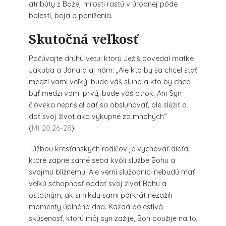
atribúty z Božej milosti rastú v úrodnej pôde
bolesti, boja a poníženia.
Skutočná veľkosť
Počúvajte druhú vetu, ktorú Ježiš povedal matke
Jakuba a Jána a aj nám: „Ale kto by sa chcel stať
medzi vami veľký, bude váš sluha a kto by chcel
byť medzi vami prvý, bude váš otrok. Ani Syn
človeka neprišiel dať sa obsluhovať, ale slúžiť a
dať svoj život ako výkupné za mnohých“
(
Mt 20:26-28
).
Túžbou kresťanských rodičov je vychovať dieťa,
ktoré zaprie samé seba kvôli službe Bohu a
svojmu blížnemu. Ale verní služobníci nebudú mať
veľkú schopnosť oddať svoj život Bohu a
ostatným, ak si nikdy sami párkrát nezažili
momenty úplného dna. Každá bolestivá
skúsenosť, ktorú môj syn zažije, Boh použije na to,