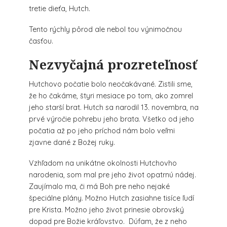
tretie dieťa, Hutch.
Tento rýchly pôrod ale nebol tou výnimočnou
časťou.
Nezvyčajná prozreteľnosť
Hutchovo počatie bolo neočakávané. Zistili sme,
že ho čakáme, štyri mesiace po tom, ako zomrel
jeho starší brat. Hutch sa narodil 13. novembra, na
prvé výročie pohrebu jeho brata. Všetko od jeho
počatia až po jeho príchod nám bolo veľmi
zjavne dané z Božej ruky.
Vzhľadom na unikátne okolnosti Hutchovho
narodenia, som mal pre jeho život opatrnú nádej.
Zaujímalo ma, či má Boh pre neho nejaké
špeciálne plány. Možno Hutch zasiahne tisíce ľudí
pre Krista. Možno jeho život prinesie obrovský
dopad pre Božie kráľovstvo. Dúfam, že z neho