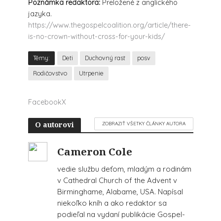
Poznámka redaktora:
Preložené z anglického
jazyka.
https://www.thegospelcoalition.org/article/there-
is-no-crown-without-cross-for-your-kids/
Témy:
Deti
Duchovný rast
posv
Rodičovstvo
Utrpenie
Facebook
X
O autorovi
ZOBRAZIŤ VŠETKY ČLÁNKY AUTORA
Cameron Cole
vedie službu deťom, mladým a rodinám
v Cathedral Church of the Advent v
Birminghame, Alabame, USA. Napísal
niekoľko kníh a ako redaktor sa
podieľal na vydaní publikácie Gospel-