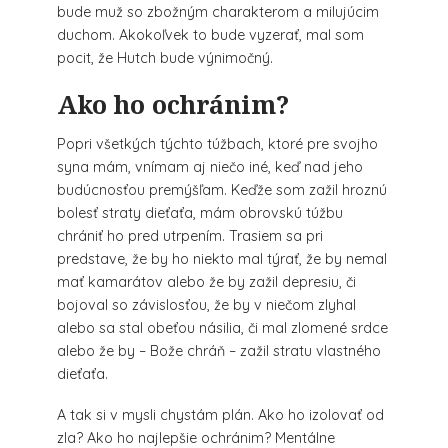
bude muž so zbožným charakterom a milujúcim
duchom. Akokoľvek to bude vyzerať, mal som
pocit, že Hutch bude výnimočný.
Ako ho ochránim?
Popri všetkých týchto túžbach, ktoré pre svojho
syna mám, vnímam aj niečo iné, keď nad jeho
budúcnosťou premýšľam. Keďže som zažil hroznú
bolesť straty dieťaťa, mám obrovskú túžbu
chrániť ho pred utrpením. Trasiem sa pri
predstave, že by ho niekto mal týrať, že by nemal
mať kamarátov alebo že by zažil depresiu, či
bojoval so závislosťou, že by v niečom zlyhal
alebo sa stal obeťou násilia, či mal zlomené srdce
alebo že by – Bože chráň – zažil stratu vlastného
dieťaťa.
A tak si v mysli chystám plán. Ako ho izolovať od
zla? Ako ho najlepšie ochránim? Mentálne