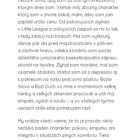
cesta k tomu, aby som sa stal tým kresťanom,
ktorým dnes som. Všetok môj zbožný charakter,
ktorý som v živote získal, mám, lebo som zaň
zaplatil určitú cenu. Od pokorujúcich zlyhaní
v Little League a zničujúcich (aspoň sa mi to tak
vtedy zdalo) rozchodoch. Mal som vytknutý
členok pár dní pred majstrovstvami v plávaní
a záchvat hnevu, vďaka ktorému som počas
dôležitého juniorského basketbalového zápasu
skončil na lavičke. Zlyhal som morálne, mal som
osamelé obdobia, stretol som sa s depresiou aj
s poklesom na nižšiu pracovnú pozíciu. Božie
Slovo a Boží Duch vo mne v momentoch veľkej
hanby a veľkých sklamaní pracovali a učili ma
empatii, výdrži a súcitu – a vo všetkých týchto
veciach stále ešte potrebujem rásť.
My rodičia všetci vieme, že to je pravda: nikto
nezíska žiaden charakter, pokoru, empatiu, ani
integritu v situáciách plných
komfortu
. Tieto