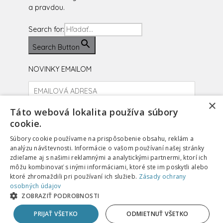
a pravdou.
Search for:
Search Button
NOVINKY EMAILOM
×
Prihlásiť sa
Táto webová lokalita používa súbory
cookie.
facebook
instagram
youtube
Súbory cookie používame na prispôsobenie obsahu, reklám a
analýzu návštevnosti. Informácie o vašom používaní našej stránky
zdieľame aj s našimi reklamnými a analytickými partnermi, ktorí ich
môžu kombinovať s inými informáciami, ktoré ste im poskytli alebo
PODPORIŤ
SUPPORT
ktoré zhromaždili pri používaní ich služieb.
Zásady ochrany
OCHRANA OSOBNÝCH ÚDAJOV
COOKIES
osobných údajov
Copyright ©
2026 Spoločenstvo evanjelia.
ZOBRAZIŤ PODROBNOSTI
Všetky práva vyhradené.
info[at]se.sk
PRIJAŤ VŠETKO
ODMIETNUŤ VŠETKO