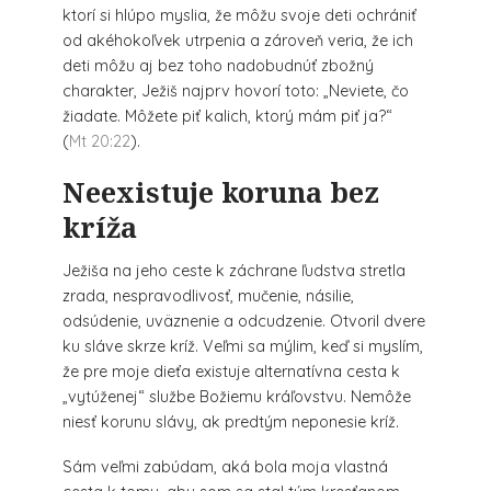
ktorí si hlúpo myslia, že môžu svoje deti ochrániť
od akéhokoľvek utrpenia a zároveň veria, že ich
deti môžu aj bez toho nadobudnúť zbožný
charakter, Ježiš najprv hovorí toto: „Neviete, čo
žiadate. Môžete piť kalich, ktorý mám piť ja?“
(
Mt 20:22
).
Neexistuje koruna bez
kríža
Ježiša na jeho ceste k záchrane ľudstva stretla
zrada, nespravodlivosť, mučenie, násilie,
odsúdenie, uväznenie a odcudzenie. Otvoril dvere
ku sláve skrze kríž. Veľmi sa mýlim, keď si myslím,
že pre moje dieťa existuje alternatívna cesta k
„vytúženej“ službe Božiemu kráľovstvu. Nemôže
niesť korunu slávy, ak predtým neponesie kríž.
Sám veľmi zabúdam, aká bola moja vlastná