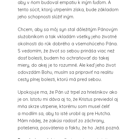
aby v ňom budoval empatiu k iným ľuďom. A
tento súcit, ktorý utrpením získa, bude základom
jeho schopnosti slúžiť iným.
Chcem, aby sa môj syn stal dôležitým Pánovým
služobníkom a tak vkladám všetky jeho životné
okolnosti do rúk dobrého a všemohúceho Pána.
S vedomím, že život so sebou prináša viac než
dosť bolesti, budem ho ochraňovať do takej
miery, do akej je to rozumné. Ale keď jeho život
odovzdám Bohu, musím sa pripraviť na realitu
cesty plnej bolesti, ktorú má pred sebou.
Upokojuje ma, že Pán už trpel za hriešnikov ako
je on. Istotu mi dáva aj to, že Kristus previedol aj
mňa skrze utrpenie, ktorému som musel čeliť
a modlím sa, aby to isté urobil aj pre Hutcha.
Mám nádej, že zakúsi radosť zo záchrany,
potešenia, posvätenia a faktu, že ho Ježiš pozná.