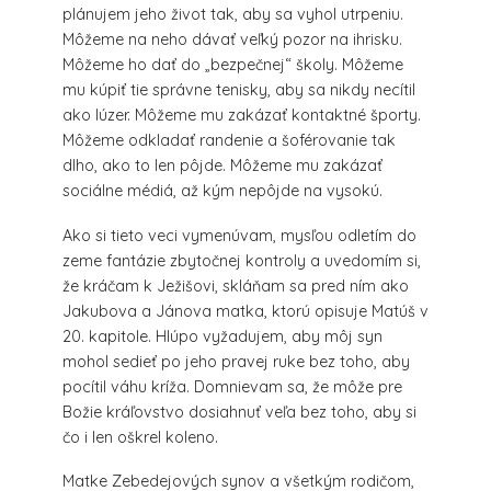
plánujem jeho život tak, aby sa vyhol utrpeniu.
Môžeme na neho dávať veľký pozor na ihrisku.
Môžeme ho dať do „bezpečnej“ školy. Môžeme
mu kúpiť tie správne tenisky, aby sa nikdy necítil
ako lúzer. Môžeme mu zakázať kontaktné športy.
Môžeme odkladať randenie a šoférovanie tak
dlho, ako to len pôjde. Môžeme mu zakázať
sociálne médiá, až kým nepôjde na vysokú.
Ako si tieto veci vymenúvam, mysľou odletím do
zeme fantázie zbytočnej kontroly a uvedomím si,
že kráčam k Ježišovi, skláňam sa pred ním ako
Jakubova a Jánova matka, ktorú opisuje Matúš v
20. kapitole. Hlúpo vyžadujem, aby môj syn
mohol sedieť po jeho pravej ruke bez toho, aby
pocítil váhu kríža. Domnievam sa, že môže pre
Božie kráľovstvo dosiahnuť veľa bez toho, aby si
čo i len oškrel koleno.
Matke Zebedejových synov a všetkým rodičom,