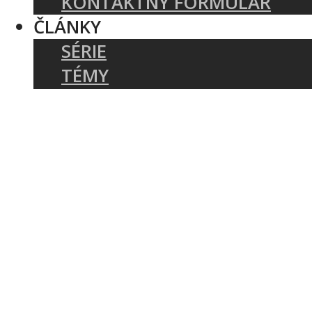
KONTAKTNÝ FORMULÁR
ČLÁNKY
SÉRIE
TÉMY
PODCASTY
AUTORI
AKTUÁLNE: COVID-19
BIBLIA A TEOLÓGIA
CIRKEV A SLUŽBA
KRESŤANSKÝ ŽIVOT
ZAKLADANIE ZBOROV
KNIHY
UDALOSTI