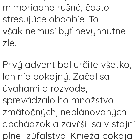
mimoriadne rušné, často
stresujúce obdobie. To
však nemusí byť nevyhnutne
zlé.
Prvý advent bol určite všetko,
len nie pokojný. Začal sa
úvahami o rozvode,
sprevádzalo ho množstvo
zmätočných, neplánovaných
obchádzok a zavŕšil sa v stajni
plnej zúfalstva. Knieža pokoja