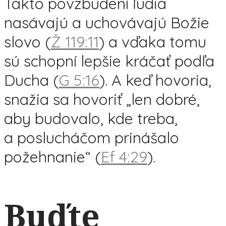
Takto povzbudení ľudia
nasávajú a uchovávajú Božie
slovo (
Ž 119:11
) a vďaka tomu
sú schopní lepšie kráčať podľa
Ducha (
G 5:16
). A keď hovoria,
snažia sa hovoriť „len dobré,
aby budovalo, kde treba,
a poslucháčom prinášalo
požehnanie“ (
Ef 4:29
).
Buďte