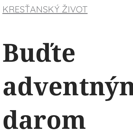
KRESŤANSKÝ ŽIVOT
Buďte
adventný
darom