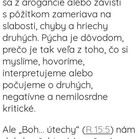
sa z arogancie alebo závisti
s pôžitkom zameriava na
slabosti, chyby a hriechy
druhých. Pýcha je dôvodom,
prečo je tak veľa z toho, čo si
myslíme, hovoríme,
interpretujeme alebo
počujeme o druhých,
negatívne a nemilosrdne
kritické.
Ale „Boh… útechy“ (
R 15:5
) nám