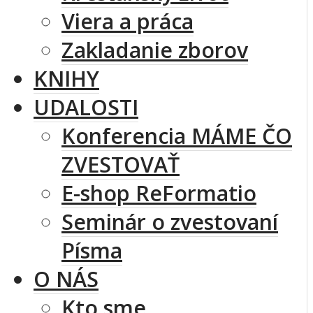
Viera a práca
Zakladanie zborov
KNIHY
UDALOSTI
Konferencia MÁME ČO
ZVESTOVAŤ
E-shop ReFormatio
Seminár o zvestovaní
Písma
O NÁS
Kto sme