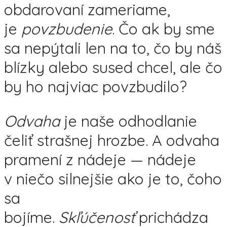
obdarovaní zameriame,
je
povzbudenie
. Čo ak by sme
sa nepýtali len na to, čo by náš
blízky alebo sused chcel, ale čo
by ho najviac povzbudilo?
Odvaha
je naše odhodlanie
čeliť strašnej hrozbe. A odvaha
pramení z nádeje — nádeje
v niečo silnejšie ako je to, čoho
sa
bojíme.
Skľúčenosť
prichádza