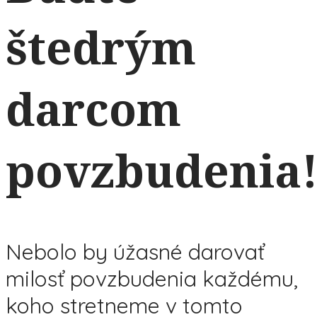
štedrým
darcom
povzbudenia
Nebolo by úžasné darovať
milosť povzbudenia každému,
koho stretneme v tomto