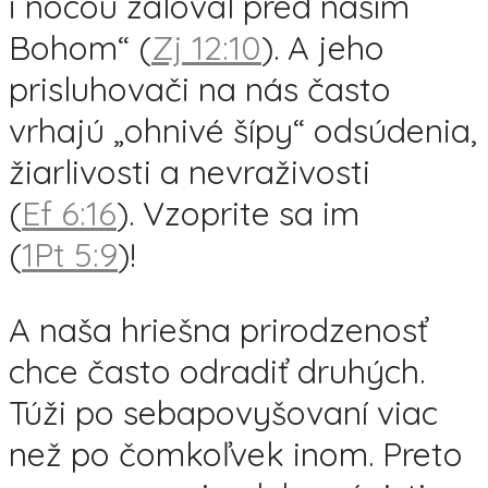
i nocou žaloval pred naším
Bohom“ (
Zj 12:10
). A jeho
prisluhovači na nás často
vrhajú „ohnivé šípy“ odsúdenia,
žiarlivosti a nevraživosti
(
Ef 6:16
). Vzoprite sa im
(
1Pt 5:9
)!
A naša hriešna prirodzenosť
chce často odradiť druhých.
Túži po sebapovyšovaní viac
než po čomkoľvek inom. Preto