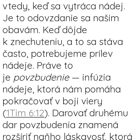
vtedy, keď sa vytráca nádej.
Je to odovzdanie sa našim
obavám. Keď dôjde
k znechuteniu, a to sa stáva
často, potrebujeme prílev
nádeje. Práve to
je
povzbudenie
— infúzia
nádeje, ktorá nám pomáha
pokračovať v boji viery
(
1Tim 6:12
). Darovať druhému
dar povzbudenia znamená
rozšíriť naňho láskavosť, ktorá