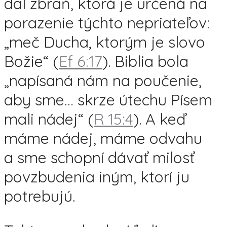
dal zbraň, ktorá je určená na
porazenie týchto nepriateľov:
„meč Ducha, ktorým je slovo
Božie“ (
Ef 6:17
). Biblia bola
„napísaná nám na poučenie,
aby sme… skrze útechu Písem
mali nádej“ (
R 15:4
). A keď
máme nádej, máme odvahu
a sme schopní dávať milosť
povzbudenia iným, ktorí ju
potrebujú.