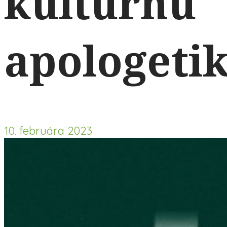
kultúrnu
apologeti
10. februára 2023