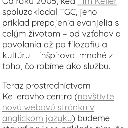
Od roku 2005, keď
Tim Keller
spoluzakladal TGC, jeho
príklad prepojenia evanjelia s
celým životom – od vzťahov a
povolania až po filozofiu a
kultúru – inšpiroval mnohé z
toho, čo robíme ako službu.
Teraz prostredníctvom
Kellerovho centra (
navštívte
novú webovú stránku v
anglickom jazyku
) budeme