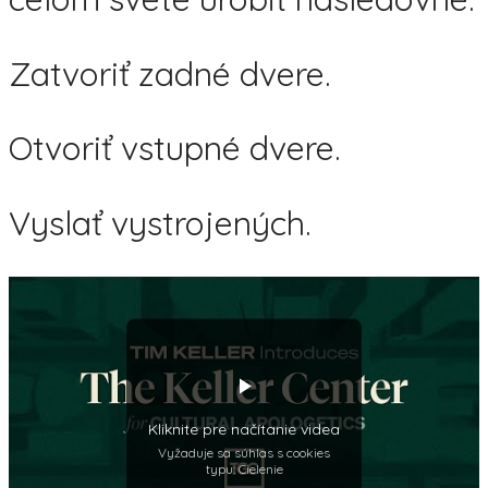
Zatvoriť zadné dvere.
Otvoriť vstupné dvere.
Vyslať vystrojených.
Kliknite pre načítanie videa
Vyžaduje sa súhlas s cookies
typu: Cielenie