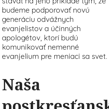
stavať na jeho príklade tým, že
budeme podporovať novú
generáciu odvážnych
evanjelistov a účinných
apologétov, ktorí budú
komunikovať nemenné
evanjelium pre meniaci sa svet.
Naša
postkresťans