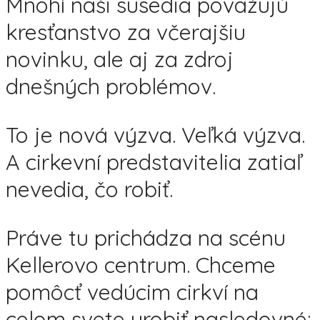
Mnohí naši susedia považujú
kresťanstvo za včerajšiu
novinku, ale aj za zdroj
dnešných problémov.
To je nová výzva. Veľká výzva.
A cirkevní predstavitelia zatiaľ
nevedia, čo robiť.
Práve tu prichádza na scénu
Kellerovo centrum. Chceme
pomôcť vedúcim cirkví na
celom svete urobiť nasledovné: